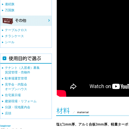
連続旗
万国旗
テーブルクロス
チラシケース
シール
テナント（入居者）募集
賃貸管理・売物件
駐車場運営管理
見学会・内覧会
オープンハウス
住宅展示場
建築現場・リフォーム
分譲・現地案内会
店頭
塩ビ1mm厚、アルミ合板3mm厚、軽量ター