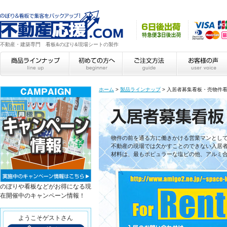
不動産・建築専門 看板&のぼり&現場シートの製作
ホーム
>
製品ラインナップ
>
入居者募集看板・売物件
入居者募集看板・売物件看板
物件の前を通る方に働きかける営業マンとし
不動産の現場では欠かすことのできない入居
材料は、最もポピュラーな塩ビの他、アルミ合
のぼりや看板などがお得になる現
在開催中のキャンペーン情報！
ようこそゲストさん