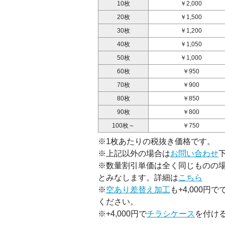
10枚
￥2,000
20枚
￥1,500
30枚
￥1,200
40枚
￥1,050
50枚
￥1,000
60枚
￥950
70枚
￥900
80枚
￥850
90枚
￥800
100枚～
￥750
※1枚あたりの税抜き価格です。
※上記以外の場合は
お問い合わせ
※数量割引単価は全く同じものの
とみなします。詳細は
こちら
※
空あり差替え加工
も+4,000
ください。
※+4,000円で
チラシケース
を付け