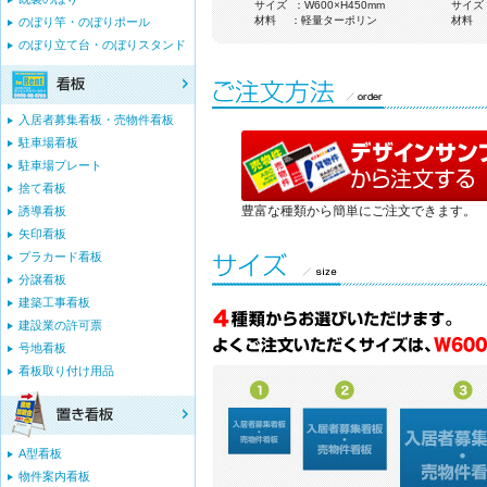
サイズ ：W910×H600mm
サイズ ：W600×H450mm
サイズ 
材料 ：アルミ合板3mm厚
材料 ：軽量ターポリン
材料 
のぼり竿・のぼりポール
のぼり立て台・のぼりスタンド
入居者募集看板・売物件看板
駐車場看板
駐車場プレート
捨て看板
豊富な種類から簡単にご注文できます。
誘導看板
矢印看板
プラカード看板
分譲看板
建築工事看板
建設業の許可票
号地看板
看板取り付け用品
A型看板
物件案内看板