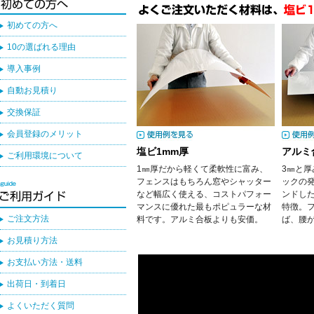
初めての方へ
10の選ばれる理由
導入事例
自動お見積り
交換保証
会員登録のメリット
塩ビ1mm厚
アルミ
ご利用環境について
1㎜厚だから軽くて柔軟性に富み、
3㎜と
フェンスはもちろん窓やシャッター
ックの
など幅広く使える、コストパフォー
ンドし
マンスに優れた最もポピュラーな材
特徴。
ご注文方法
料です。アルミ合板よりも安価。
ば、腰
お見積り方法
お支払い方法・送料
出荷日・到着日
よくいただく質問