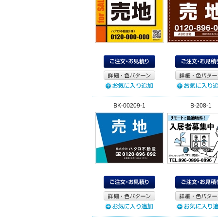
BK-00209-1
B-208-1