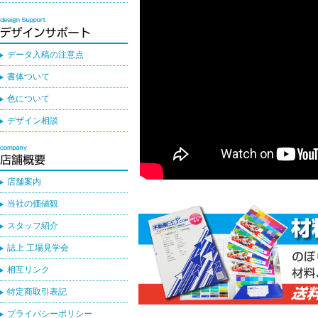
データ入稿の注意点
書体ついて
色について
デザイン相談
店舗案内
当社の価値観
スタッフ紹介
誌上 工場見学会
相互リンク
特定商取引表記
プライバシーポリシー