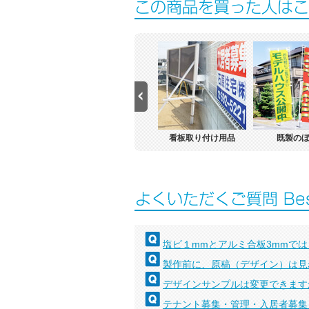
横断幕
物件案内看板
看板取り付け用品
既製の
塩ビ１mmとアルミ合板3mmで
製作前に、原稿（デザイン）は見
デザインサンプルは変更できます
テナント募集・管理・入居者募集