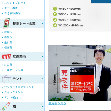
スタンドプレート
エアー看板
置き看板備品
現場シート
養生シート
垂れ幕
横断幕
紅白幕
三連オープン幕
ワンタッチ組立てテント
クイックテント
テント備品
使用例を見る