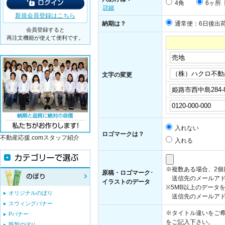
4角
6ヶ所
詳細
新規会員登録はこちら
納期は？
通常便：6日後出
会員登録すると
再注文機能が使えて便利です。
文字の変更
入れない
ロゴマークは？
不動産応援.comスタッフ紹介
入れる
※複数ある場合、2
原稿・ロゴマーク･
送信先のメールアド
イラストのデータ
※5MB以上のデータ
オリジナルのぼり
送信先のメールアドレス：i
スウィングバナー
※タイトル違いをご希
Pバナー
をご記入下さい。
既製のぼり