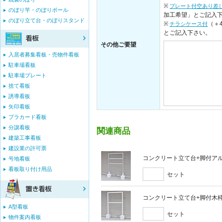
※
プレート付空あり差
のぼり竿・のぼりポール
加工希望」とご記入
のぼり立て台・のぼりスタンド
※
（＋
チラシケース付
とご記入下さい。
その他ご要望
入居者募集看板・売物件看板
駐車場看板
駐車場プレート
捨て看板
誘導看板
矢印看板
プラカード看板
分譲看板
関連商品
建築工事看板
建設業の許可票
コンクリート立て台+脚付アルミ
号地看板
看板取り付け用品
セット
コンクリート立て台+脚付木枠セ
A型看板
セット
物件案内看板