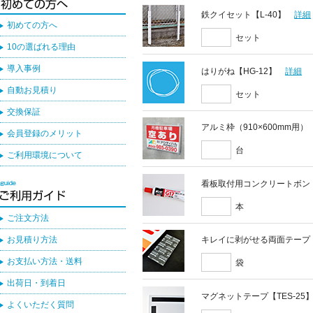
鉄クイセット【L-40】
詳細
初めての方へ
セット
10の選ばれる理由
導入事例
はりがね【HG-12】
詳細
自動お見積り
セット
交換保証
アルミ枠（910×600mm用）
会員登録のメリット
台
ご利用環境について
看板取付用コンクリートボン
本
ご注文方法
お見積り方法
キレイに剥がせる両面テープ
お支払い方法・送料
袋
出荷日・到着日
マグネットテープ【TES-25
よくいただく質問