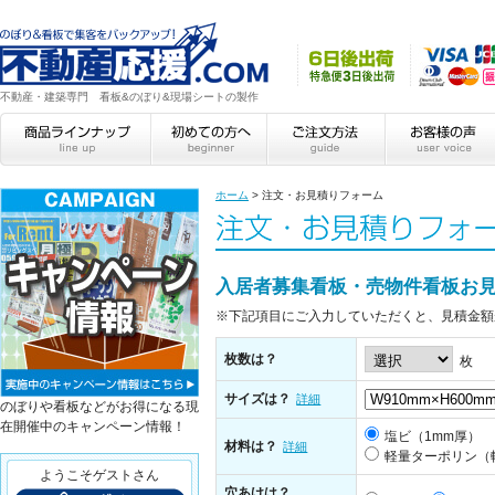
不動産・建築専門 看板&のぼり&現場シートの製作
ホーム
>
注文・お見積りフォーム
入居者募集看板・売物件看板お
※下記項目にご入力していただくと、見積金額
枚数は？
枚
サイズは？
詳細
のぼりや看板などがお得になる現
在開催中のキャンペーン情報！
塩ビ（1mm厚）
材料は？
詳細
軽量ターポリン（
ようこそゲストさん
穴あけは？