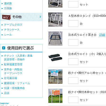
連続旗
セット
万国旗
Ａ型木枠スタンド（910×60
台
テーブルクロス
チラシケース
シール
注水式ウエイト置き台
詳細
台
注水式ウエイト（小）2個入
テナント（入居者）募集
賃貸管理・売物件
セット
駐車場運営管理
見学会・内覧会
鉄クイ+脚付アルミ枠セット（9
オープンハウス
住宅展示場
セット
建築現場・リフォーム
分譲・現地案内会
鉄クイ+脚付木枠セット（910
店頭
セット