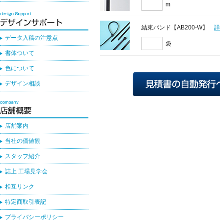
m
結束バンド【AB200-W】
データ入稿の注意点
袋
書体ついて
色について
デザイン相談
店舗案内
当社の価値観
スタッフ紹介
誌上 工場見学会
相互リンク
特定商取引表記
プライバシーポリシー