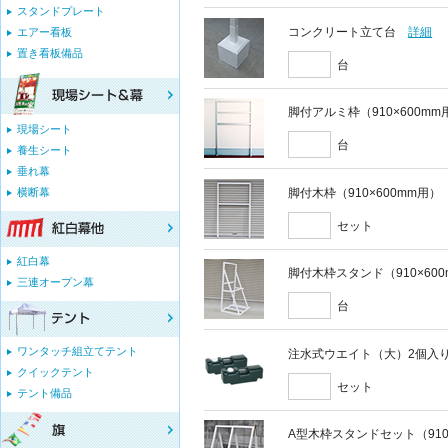
スタンドプレート
コンクリート立て台
詳細
エアー看板
置き看板備品
台
脚付アルミ枠（910×600mm
現場シート
台
養生シート
垂れ幕
脚付木枠（910×600mm用）
横断幕
セット
紅白幕
脚付木枠スタンド（910×60
三連オープン幕
台
ワンタッチ組立てテント
注水式ウエイト（大）2個入
クイックテント
セット
テント備品
A型木枠スタンドセット（910