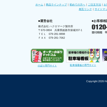
ホーム
｜
商品ラインナップ
｜
初めての方へ
｜
ご注文方法
｜
お
相互リンク
｜
サイトマ
■運営会社
■お客様相
株式会社 ハクロマーク製作所
〒670-0804 兵庫県姫路市保城337-1
ＴＥＬ 079-281-8898
ＦＡＸ 079-281-7062
駐車場看板の専門サイト
のぼり専門サイト
Copyright 2026 Ha