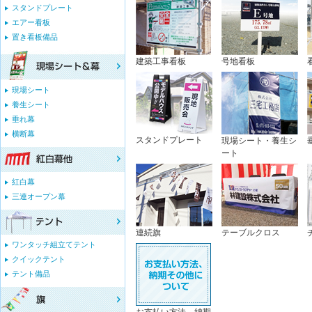
スタンドプレート
エアー看板
置き看板備品
建築工事看板
号地看板
現場シート
養生シート
垂れ幕
横断幕
スタンドプレート
現場シート・養生シ
ート
紅白幕
三連オープン幕
連続旗
テーブルクロス
ワンタッチ組立てテント
クイックテント
テント備品