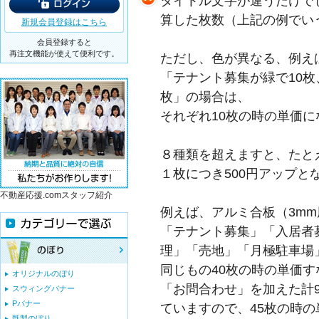
タイトル文字が違うだけで
算した枚数（上記の例でい
新規会員登録はこちら
会員登録すると
再注文機能が使えて便利です。
ただし、色が異なる、例え
「テナント募集が緑で10枚
枚」の場合は、
それぞれ10枚の時の単価
８種類を超えますと、たと
１枚につき500円アップと
不動産応援.comスタッフ紹介
例えば、アルミ合板（3mm厚
「テナント募集」「入居者
理」「売地」「月極駐車場」
同じもの40枚の時の単価すな
オリジナルのぼり
「お問合わせ」を加えた計9
スウィングバナー
Pバナー
ていますので、45枚の時の単価
既製のぼり