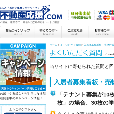
不動産・建築専門 看板&のぼり&現場シートの製作
ホーム
>
よくいただく質問
>
入居者募集看板・売物件
当サイトに寄せられた質問と回
入居者募集看板・売
「テナント募集が10枚
のぼりや看板などがお得になる現
在開催中のキャンペーン情報！
枚」の場合、30枚の
ようこそゲストさん