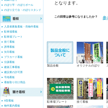
となります。
のぼり竿・のぼりポール
のぼり立て台・のぼりスタンド
この回答は参考になりましたか？
参
入居者募集看板・売物件看板
駐車場看板
駐車場プレート
捨て看板
誘導看板
矢印看板
プラカード看板
分譲看板
製品全般
オリジナルのぼり
建築工事看板
建設業の許可票
号地看板
看板取り付け用品
A型看板
駐車場プレート
捨て看板
物件案内看板