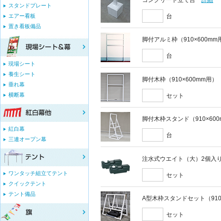
スタンドプレート
台
エアー看板
置き看板備品
脚付アルミ枠（910×600mm
台
現場シート
養生シート
脚付木枠（910×600mm用）
垂れ幕
横断幕
セット
脚付木枠スタンド（910×60
紅白幕
台
三連オープン幕
注水式ウエイト（大）2個入
ワンタッチ組立てテント
セット
クイックテント
テント備品
A型木枠スタンドセット（910
セット