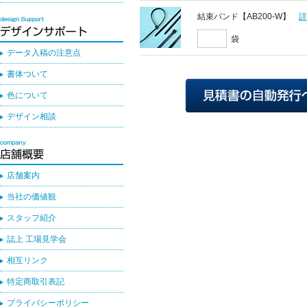
結束バンド【AB200-W】
袋
データ入稿の注意点
書体ついて
色について
デザイン相談
店舗案内
当社の価値観
スタッフ紹介
誌上 工場見学会
相互リンク
特定商取引表記
プライバシーポリシー