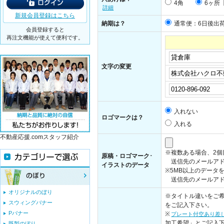
4角
6ヶ所
詳細
新規会員登録はこちら
納期は？
通常便：6日後出
会員登録すると
再注文機能が使えて便利です。
文字の変更
入れない
ロゴマークは？
入れる
不動産応援.comスタッフ紹介
※複数ある場合、2
原稿・ロゴマーク･
送信先のメールアド
イラストのデータ
※5MB以上のデータ
送信先のメールアドレス：i
オリジナルのぼり
※タイトル違いをご希
スウィングバナー
をご記入下さい。
Pバナー
※
プレート付空あり差
加工希望」とご記入
既製のぼり