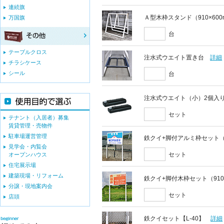
連続旗
Ａ型木枠スタンド（910×60
万国旗
台
テーブルクロス
注水式ウエイト置き台
詳細
チラシケース
シール
台
注水式ウエイト（小）2個入
セット
テナント（入居者）募集
賃貸管理・売物件
駐車場運営管理
鉄クイ+脚付アルミ枠セット（9
見学会・内覧会
セット
オープンハウス
住宅展示場
建築現場・リフォーム
鉄クイ+脚付木枠セット（910
分譲・現地案内会
セット
店頭
鉄クイセット【L-40】
詳細