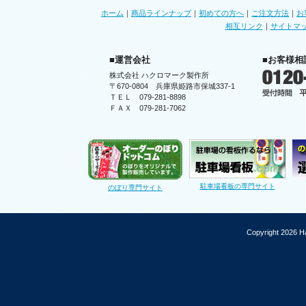
ホーム
｜
商品ラインナップ
｜
初めての方へ
｜
ご注文方法
｜
お
相互リンク
｜
サイトマ
■運営会社
■お客様相
株式会社 ハクロマーク製作所
〒670-0804 兵庫県姫路市保城337-1
ＴＥＬ 079-281-8898
ＦＡＸ 079-281-7062
駐車場看板の専門サイト
のぼり専門サイト
Copyright 2026 Ha