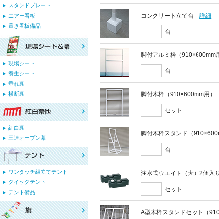
スタンドプレート
コンクリート立て台
詳細
エアー看板
置き看板備品
台
脚付アルミ枠（910×600mm
現場シート
台
養生シート
垂れ幕
脚付木枠（910×600mm用）
横断幕
セット
紅白幕
脚付木枠スタンド（910×60
三連オープン幕
台
ワンタッチ組立てテント
注水式ウエイト（大）2個入
クイックテント
セット
テント備品
A型木枠スタンドセット（910