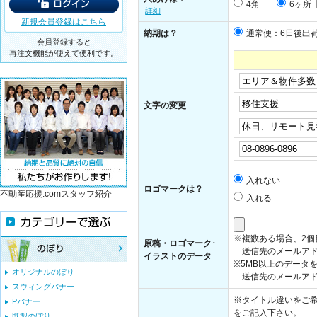
4角
6ヶ所
詳細
新規会員登録はこちら
納期は？
通常便：6日後出
会員登録すると
再注文機能が使えて便利です。
文字の変更
入れない
ロゴマークは？
不動産応援.comスタッフ紹介
入れる
※複数ある場合、2
原稿・ロゴマーク･
送信先のメールアド
イラストのデータ
※5MB以上のデータ
オリジナルのぼり
送信先のメールアドレス：i
スウィングバナー
※タイトル違いをご希
Pバナー
をご記入下さい。
既製のぼり