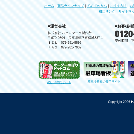
ホーム
｜
商品ラインナップ
｜
初めての方へ
｜
ご注文方法
｜
お
相互リンク
｜
サイトマ
■運営会社
■お客様相
株式会社 ハクロマーク製作所
〒670-0804 兵庫県姫路市保城337-1
ＴＥＬ 079-281-8898
ＦＡＸ 079-281-7062
駐車場看板の専門サイト
のぼり専門サイト
Copyright 2026 Ha