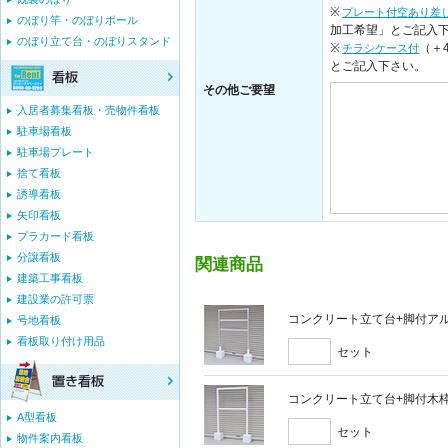
※
プレート付空あり差
のぼり竿・のぼりポール
加工希望」とご記入
のぼり立て台・のぼりスタンド
※
（＋
チラシケース付
とご記入下さい。
その他ご要望
入居者募集看板・売物件看板
駐車場看板
駐車場プレート
捨て看板
誘導看板
矢印看板
プラカード看板
分譲看板
関連商品
建築工事看板
建設業の許可票
コンクリート立て台+脚付アルミ
号地看板
看板取り付け用品
セット
コンクリート立て台+脚付木枠セ
A型看板
セット
物件案内看板