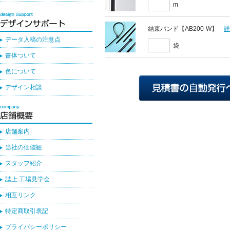
m
結束バンド【AB200-W】
データ入稿の注意点
袋
書体ついて
色について
デザイン相談
店舗案内
当社の価値観
スタッフ紹介
誌上 工場見学会
相互リンク
特定商取引表記
プライバシーポリシー