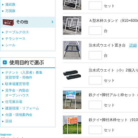
連続旗
セット
万国旗
Ａ型木枠スタンド（910×60
台
テーブルクロス
チラシケース
シール
注水式ウエイト置き台
詳細
台
注水式ウエイト（小）2個入
テナント（入居者）募集
賃貸管理・売物件
セット
駐車場運営管理
見学会・内覧会
鉄クイ+脚付アルミ枠セット（9
オープンハウス
住宅展示場
セット
建築現場・リフォーム
分譲・現地案内会
鉄クイ+脚付木枠セット（910
店頭
セット