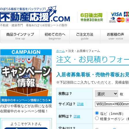
不動産・建築専門 看板&のぼり&現場シートの製作
ホーム
>
注文・お見積りフォーム
入居者募集看板・売物件看板お
※下記項目にご入力していただくと、見積金額
枚数は？
枚
サイズは？
詳細
のぼりや看板などがお得になる現
在開催中のキャンペーン情報！
塩ビ（1mm厚）
材料は？
詳細
軽量ターポリン（
ようこそゲストさん
穴あけは？