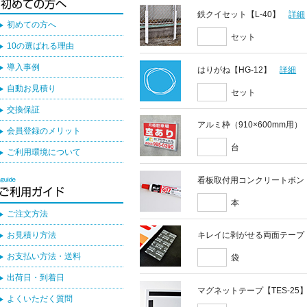
鉄クイセット【L-40】
詳細
初めての方へ
セット
10の選ばれる理由
導入事例
はりがね【HG-12】
詳細
自動お見積り
セット
交換保証
アルミ枠（910×600mm用）
会員登録のメリット
台
ご利用環境について
看板取付用コンクリートボン
本
ご注文方法
お見積り方法
キレイに剥がせる両面テープ
お支払い方法・送料
袋
出荷日・到着日
マグネットテープ【TES-25
よくいただく質問