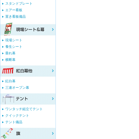
スタンドプレート
エアー看板
置き看板備品
現場シート
養生シート
垂れ幕
横断幕
紅白幕
三連オープン幕
ワンタッチ組立てテント
クイックテント
テント備品