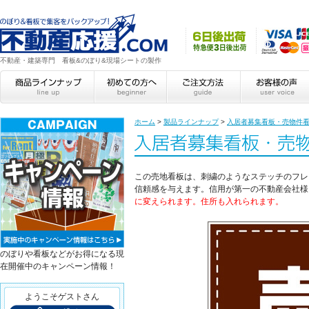
不動産・建築専門 看板&のぼり&現場シートの製作
ホーム
>
製品ラインナップ
>
入居者募集看板・売物件
この売地看板は、刺繍のようなステッチのフレ
信頼感を与えます。信用が第一の不動産会社様
に変えられます。住所も入れられます。
のぼりや看板などがお得になる現
在開催中のキャンペーン情報！
ようこそゲストさん