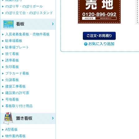
のぼり竿・のぼりポール
のぼり立て台・のぼりスタンド
入居者募集看板・売物件看板
駐車場看板
駐車場プレート
捨て看板
誘導看板
矢印看板
プラカード看板
分譲看板
建築工事看板
建設業の許可票
号地看板
看板取り付け用品
A型看板
物件案内看板