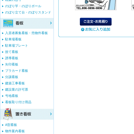
のぼり竿・のぼりポール
のぼり立て台・のぼりスタンド
入居者募集看板・売物件看板
駐車場看板
駐車場プレート
捨て看板
誘導看板
矢印看板
プラカード看板
分譲看板
建築工事看板
建設業の許可票
号地看板
看板取り付け用品
A型看板
物件案内看板