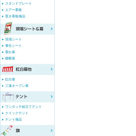
スタンドプレート
エアー看板
置き看板備品
現場シート
養生シート
垂れ幕
横断幕
紅白幕
三連オープン幕
ワンタッチ組立てテント
クイックテント
テント備品