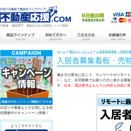
不動産・建築専門 看板&のぼり&現場シートの製作
ホーム
>
製品ラインナップ
>
入居者募集看板・売物件
働き方の変化に応じて、テレワークやリモート
い」など、在宅勤務でお困りの方に刺さる看板
す。
社名、電話番号はもちろん内容も自由に変
のぼりや看板などがお得になる現
在開催中のキャンペーン情報！
ようこそゲストさん