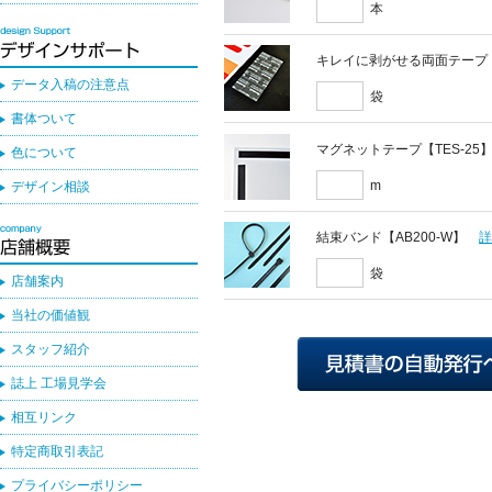
本
キレイに剥がせる両面テープ
データ入稿の注意点
袋
書体ついて
マグネットテープ【TES-25
色について
m
デザイン相談
結束バンド【AB200-W】
袋
店舗案内
当社の価値観
スタッフ紹介
誌上 工場見学会
相互リンク
特定商取引表記
プライバシーポリシー