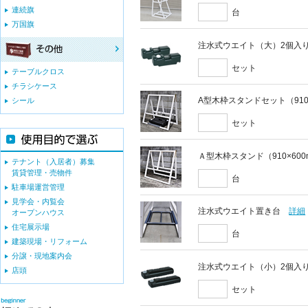
連続旗
台
万国旗
注水式ウエイト（大）2個入
セット
テーブルクロス
チラシケース
A型木枠スタンドセット（910
シール
セット
Ａ型木枠スタンド（910×60
テナント（入居者）募集
賃貸管理・売物件
台
駐車場運営管理
見学会・内覧会
注水式ウエイト置き台
詳細
オープンハウス
住宅展示場
台
建築現場・リフォーム
分譲・現地案内会
注水式ウエイト（小）2個入
店頭
セット