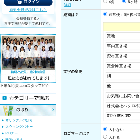
4角
6ヶ所
詳細
新規会員登録はこちら
納期は？
通常便：6日後出
会員登録すると
再注文機能が使えて便利です。
文字の変更
不動産応援.comスタッフ紹介
オリジナルのぼり
スウィングバナー
入れない
Pバナー
ロゴマークは？
入れる
既製のぼり