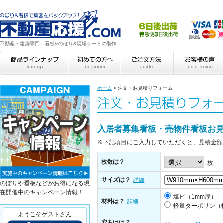
不動産・建築専門 看板&のぼり&現場シートの製作
ホーム
>
注文・お見積りフォーム
入居者募集看板・売物件看板お
※下記項目にご入力していただくと、見積金額
枚数は？
枚
サイズは？
詳細
のぼりや看板などがお得になる現
在開催中のキャンペーン情報！
塩ビ（1mm厚）
材料は？
詳細
軽量ターポリン（
ようこそゲストさん
穴あけは？