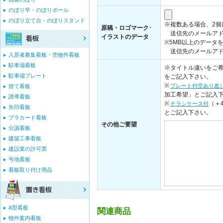
のぼり竿・のぼりポール
のぼり立て台・のぼりスタンド
※複数ある場合、2
原稿・ロゴマーク･
送信先のメールアド
イラストのデータ
※5MB以上のデータ
送信先のメールアドレス：i
入居者募集看板・売物件看板
駐車場看板
※タイトル違いをご希
駐車場プレート
をご記入下さい。
※
プレート付空あり差
捨て看板
加工希望」とご記入
誘導看板
※
（＋
チラシケース付
矢印看板
とご記入下さい。
プラカード看板
その他ご要望
分譲看板
建築工事看板
建設業の許可票
号地看板
看板取り付け用品
A型看板
関連商品
物件案内看板