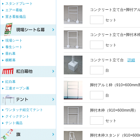
スタンドプレート
コンクリート立て台+脚付アルミ
エアー看板
置き看板備品
セット
コンクリート立て台+脚付木枠セ
現場シート
セット
養生シート
垂れ幕
コンクリート立て台
詳細
横断幕
台
紅白幕
脚付アルミ枠（910×600mm
三連オープン幕
台
ワンタッチ組立てテント
脚付木枠（910×600mm用）
クイックテント
セット
テント備品
脚付木枠スタンド（910×60