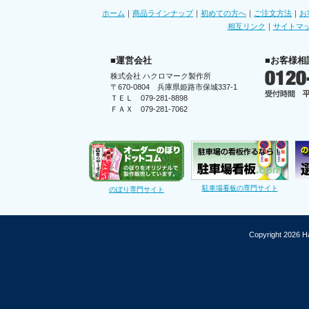
ホーム
｜
商品ラインナップ
｜
初めての方へ
｜
ご注文方法
｜
お
相互リンク
｜
サイトマ
■運営会社
■お客様相
株式会社 ハクロマーク製作所
〒670-0804 兵庫県姫路市保城337-1
ＴＥＬ 079-281-8898
ＦＡＸ 079-281-7062
駐車場看板の専門サイト
のぼり専門サイト
Copyright 2026 Ha