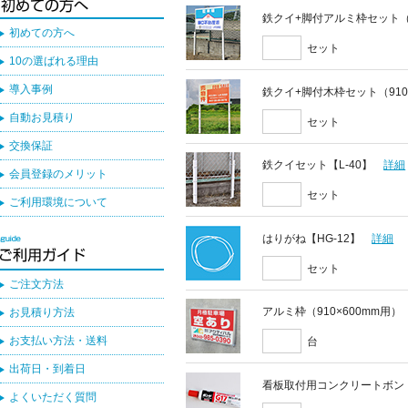
鉄クイ+脚付アルミ枠セット（9
初めての方へ
セット
10の選ばれる理由
導入事例
鉄クイ+脚付木枠セット（910
自動お見積り
セット
交換保証
鉄クイセット【L-40】
詳細
会員登録のメリット
セット
ご利用環境について
はりがね【HG-12】
詳細
セット
ご注文方法
アルミ枠（910×600mm用）
お見積り方法
お支払い方法・送料
台
出荷日・到着日
看板取付用コンクリートボン
よくいただく質問