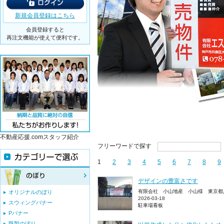
新規会員登録はこちら
会員登録すると
再注文機能が使えて便利です。
不動産応援.comスタッフ紹介
フリーワードで探す
1
2
3
4
5
6
7
8
9
デザインの豊富さです
有限会社 小山地産 小山様 東京都
オリジナルのぼり
2026-03-18
スウィングバナー
駐車場看板
Pバナー
既製のぼり