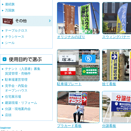
連続旗
万国旗
テーブルクロス
チラシケース
オリジナルのぼり
スウィングバナー
シール
テナント（入居者）募集
賃貸管理・売物件
駐車場運営管理
駐車場プレート
捨て看板
見学会・内覧会
オープンハウス
住宅展示場
建築現場・リフォーム
分譲・現地案内会
店頭
プラカード看板
分譲看板