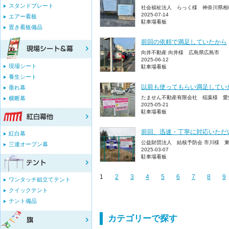
スタンドプレート
社会福祉法人 らっく様 神奈川県相
2025-07-14
エアー看板
駐車場看板
置き看板備品
前回の依頼で満足していたから
向井不動産 向井様 広島県広島市
2025-06-12
現場シート
駐車場看板
養生シート
以前も使ってもらい満足してい
垂れ幕
たません不動産有限会社 稲葉様 愛
横断幕
2025-05-21
駐車場看板
前回、迅速・丁寧に対応いただ
紅白幕
公益財団法人 結核予防会 市川様 
三連オープン幕
2025-03-07
駐車場看板
1
2
3
4
5
6
7
8
9
ワンタッチ組立てテント
クイックテント
テント備品
カテゴリーで探す