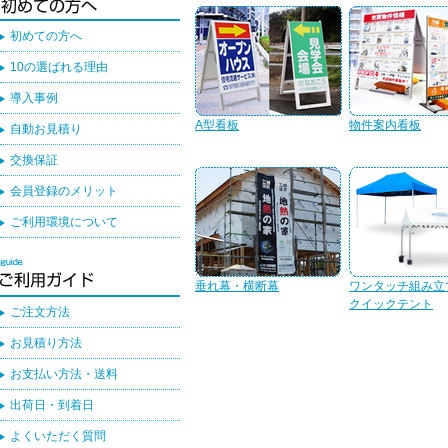
初めての方へ
10の選ばれる理由
導入事例
A型看板
物件案内看板
自動お見積り
交換保証
会員登録のメリット
ご利用環境について
垂れ幕・横断幕
ワンタッチ組み立
クイックテント
ご注文方法
お見積り方法
お支払い方法・送料
出荷日・到着日
よくいただく質問