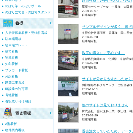
以前作成した分か劣化したため
のぼり竿・のぼりポール
双葉モータープール 中農様 大阪府
2026-03-07
のぼり立て台・のぼりスタンド
駐車場看板
サンプルデザインが多く、選択
入居者募集看板・売物件看板
有限会社佐藤商事 佐藤様 岡山県倉
2026-02-20
駐車場看板
駐車場看板
駐車場プレート
捨て看板
数度の購入にて安心です。
誘導看板
京都焙煎珈琲106 北川様 京都府向
2026-02-20
矢印看板
駐車場看板
プラカード看板
分譲看板
サイトが分かりやすかったから
建築工事看板
阿部整形外科クリニック ご担当者様
建設業の許可票
2025-11-13
駐車場看板
号地看板
看板取り付け用品
他のサイトは見ておりません
株式会社 藤沢医科工業 横山様 神
2025-09-29
駐車場看板
A型看板
物件案内看板
過去注文していたため、データ