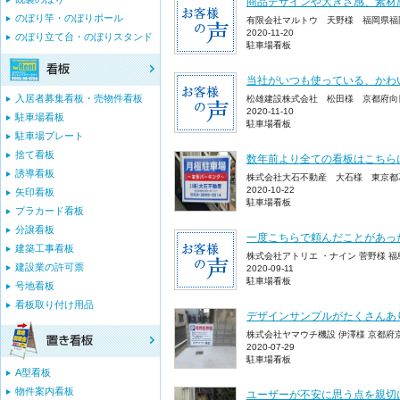
商品デザインや大きさ感、素材
のぼり竿・のぼりポール
有限会社マルトウ 天野様 福岡県福
2020-11-20
のぼり立て台・のぼりスタンド
駐車場看板
当社がいつも使っている、かわ
入居者募集看板・売物件看板
松雄建設株式会社 松田様 京都府向
2020-11-10
駐車場看板
駐車場看板
駐車場プレート
捨て看板
数年前より全ての看板はこちら
誘導看板
株式会社大石不動産 大石様 東京都
2020-10-22
矢印看板
駐車場看板
プラカード看板
分譲看板
一度こちらで頼んだことがあっ
建築工事看板
株式会社アトリエ ・ナイン 菅野様 
建設業の許可票
2020-09-11
駐車場看板
号地看板
看板取り付け用品
デザインサンプルがたくさんあ
株式会社ヤマウチ機設 伊澤様 京都府
2020-07-29
駐車場看板
A型看板
物件案内看板
ユーザーが不安に思う点を親切