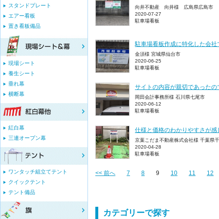
スタンドプレート
向井不動産 向井様 広島県広島市
2020-07-27
エアー看板
駐車場看板
置き看板備品
駐車場看板作成に特化した会社
金須様 宮城県仙台市
2020-06-25
現場シート
駐車場看板
養生シート
垂れ幕
サイトの内容が親切であったの
横断幕
岡田会計事務所様 石川県七尾市
2020-06-12
駐車場看板
紅白幕
仕様と価格のわかりやすさが感
三連オープン幕
京葉こだま不動産株式会社様 千葉県
2020-04-28
駐車場看板
ワンタッチ組立てテント
<< 前へ
7
8
9
10
11
12
クイックテント
テント備品
カテゴリーで探す