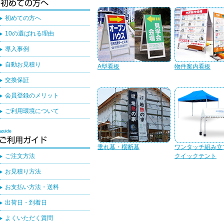
初めての方へ
10の選ばれる理由
導入事例
自動お見積り
A型看板
物件案内看板
交換保証
会員登録のメリット
ご利用環境について
垂れ幕・横断幕
ワンタッチ組み立
ご注文方法
クイックテント
お見積り方法
お支払い方法・送料
出荷日・到着日
よくいただく質問