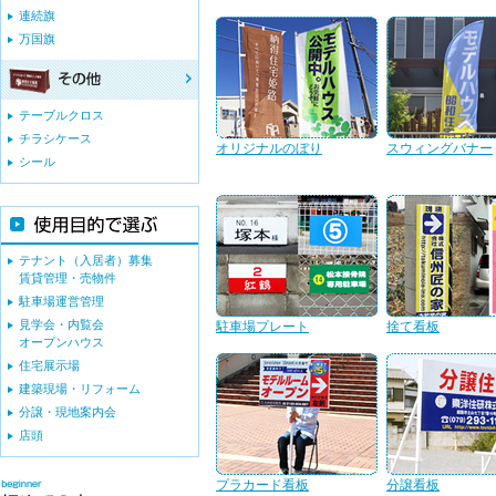
連続旗
万国旗
テーブルクロス
チラシケース
オリジナルのぼり
スウィングバナー
シール
テナント（入居者）募集
賃貸管理・売物件
駐車場運営管理
見学会・内覧会
駐車場プレート
捨て看板
オープンハウス
住宅展示場
建築現場・リフォーム
分譲・現地案内会
店頭
プラカード看板
分譲看板