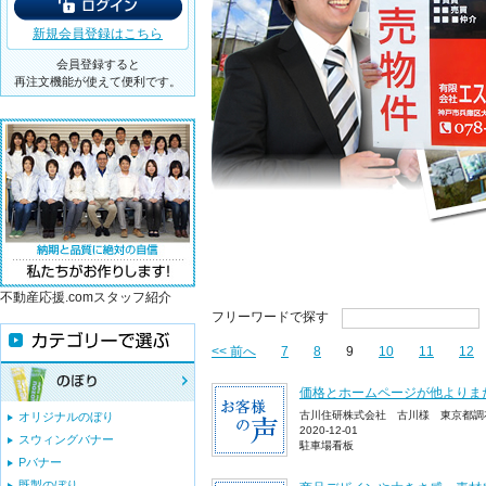
新規会員登録はこちら
会員登録すると
再注文機能が使えて便利です。
不動産応援.comスタッフ紹介
フリーワードで探す
<< 前へ
7
8
9
10
11
12
価格とホームページが他よりま
古川住研株式会社 古川様 東京都調
オリジナルのぼり
2020-12-01
スウィングバナー
駐車場看板
Pバナー
既製のぼり