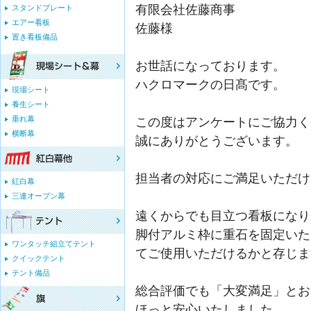
有限会社佐藤商事
スタンドプレート
エアー看板
佐藤様
置き看板備品
お世話になっております。
ハクロマークの日髙です。
現場シート
養生シート
垂れ幕
この度はアンケートにご協力く
横断幕
誠にありがとうございます。
担当者の対応にご満足いただけ
紅白幕
三連オープン幕
遠くからでも目立つ看板になり
脚付アルミ枠に重石を固定いた
ワンタッチ組立てテント
てご使用いただけるかと存じま
クイックテント
テント備品
総合評価でも「大変満足」とお
ほっと安心いたしました。