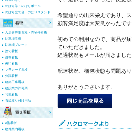
のぼり竿・のぼりポール
のぼり立て台・のぼりスタンド
希望通りの出来栄えであり、ス
顧客満足度は大変良かったです
入居者募集看板・売物件看板
初めての利用なので、商品が届
駐車場看板
駐車場プレート
ていただきました。
捨て看板
経過状況もメールが届きました
誘導看板
矢印看板
プラカード看板
配達状況、梱包状態も問題あり
分譲看板
建築工事看板
ありがとうございます。
建設業の許可票
号地看板
看板取り付け用品
A型看板
物件案内看板