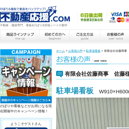
不動産・建築専門 看板&のぼり&現場シートの製作
ホーム
>
お客様の声
>
駐車場看板
>
有限会社佐藤商事
有限会社佐藤商事 佐藤
駐車場看板
W910×H6
のぼりや看板などがお得になる現
在開催中のキャンペーン情報！
ようこそゲストさん