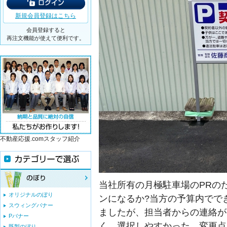
新規会員登録はこちら
会員登録すると
再注文機能が使えて便利です。
不動産応援.comスタッフ紹介
当社所有の月極駐車場のPRの
オリジナルのぼり
ンになるか?当方の予算内でで
スウィングバナー
ましたが、担当者からの連絡が
Pバナー
く、選択しやすかった。変更点
既製のぼり