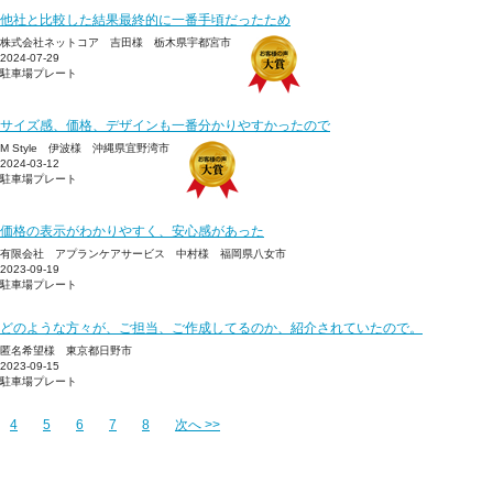
他社と比較した結果最終的に一番手頃だったため
株式会社ネットコア 吉田様 栃木県宇都宮市
2024-07-29
駐車場プレート
サイズ感、価格、デザインも一番分かりやすかったので
M Style 伊波様 沖縄県宜野湾市
2024-03-12
駐車場プレート
価格の表示がわかりやすく、安心感があった
有限会社 アプランケアサービス 中村様 福岡県八女市
2023-09-19
駐車場プレート
どのような方々が、ご担当、ご作成してるのか、紹介されていたので。
匿名希望様 東京都日野市
2023-09-15
駐車場プレート
4
5
6
7
8
次へ >>