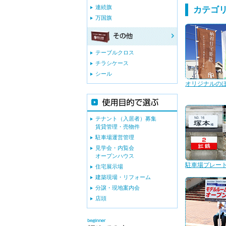
連続旗
カテゴ
万国旗
テーブルクロス
チラシケース
シール
オリジナルの
テナント（入居者）募集
賃貸管理・売物件
駐車場運営管理
見学会・内覧会
オープンハウス
駐車場プレー
住宅展示場
建築現場・リフォーム
分譲・現地案内会
店頭