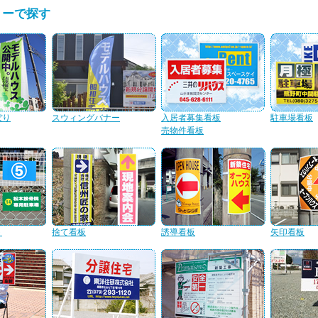
リーで探す
ぼり
スウィングバナー
入居者募集看板
駐車場看板
売物件看板
ト
捨て看板
誘導看板
矢印看板