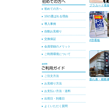
プラカード看
初めての方へ
10の選ばれる理由
導入事例
自動お見積り
交換保証
A型看板
会員登録のメリット
ご利用環境について
ご注文方法
垂れ幕・横断
お見積り方法
お支払い方法・送料
出荷日・到着日
よくいただく質問