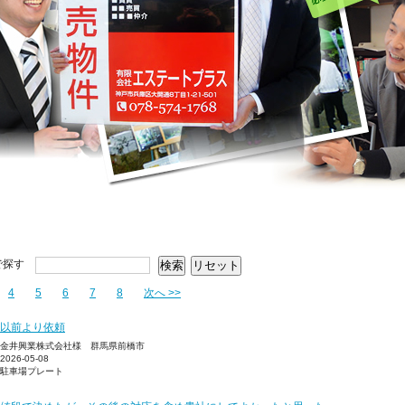
で探す
4
5
6
7
8
次へ >>
以前より依頼
金井興業株式会社様 群馬県前橋市
2026-05-08
駐車場プレート