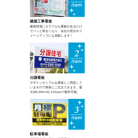
建築工事看板
建築現場にカラフルな看板があるだけ
でパッと明るくなり、会社の宣伝やイ
メージアップにも貢献します！
分譲看板
デザインサンプルを豊富にご用意して
いますので簡単にご注文できます。最
大W3,000×H1,220mmで製作可能。
駐車場看板