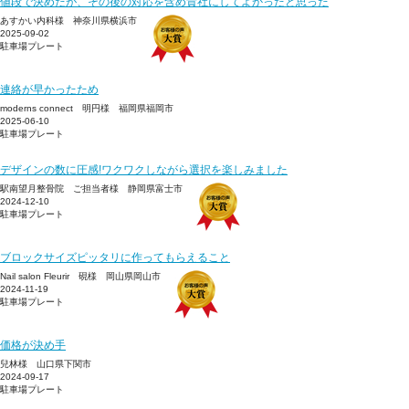
値段で決めたが、その後の対応を含め貴社にしてよかったと思った
あすかい内科様 神奈川県横浜市
2025-09-02
駐車場プレート
連絡が早かったため
moderns connect 明円様 福岡県福岡市
2025-06-10
駐車場プレート
デザインの数に圧感!ワクワクしながら選択を楽しみました
駅南望月整骨院 ご担当者様 静岡県富士市
2024-12-10
駐車場プレート
ブロックサイズピッタリに作ってもらえること
Nail salon Fleurir 硯様 岡山県岡山市
2024-11-19
駐車場プレート
価格が決め手
兒林様 山口県下関市
2024-09-17
駐車場プレート