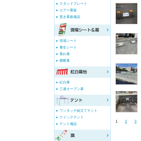
スタンドプレート
エアー看板
置き看板備品
現場シート
養生シート
垂れ幕
横断幕
紅白幕
三連オープン幕
ワンタッチ組立てテント
クイックテント
1
2
3
テント備品