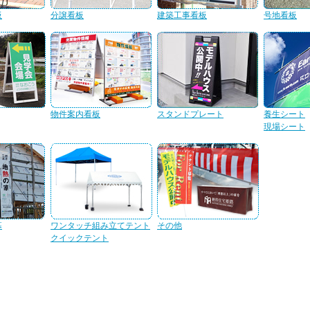
板
分譲看板
建築工事看板
号地看板
物件案内看板
スタンドプレート
養生シート
現場シート
幕
ワンタッチ組み立てテント
その他
クイックテント