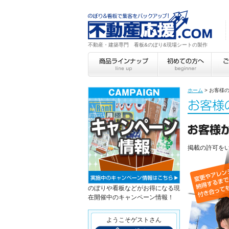
不動産・建築専門 看板&のぼり&現場シートの製作
ホーム
>
お客様
掲載の許可を
のぼりや看板などがお得になる現
在開催中のキャンペーン情報！
ようこそゲストさん