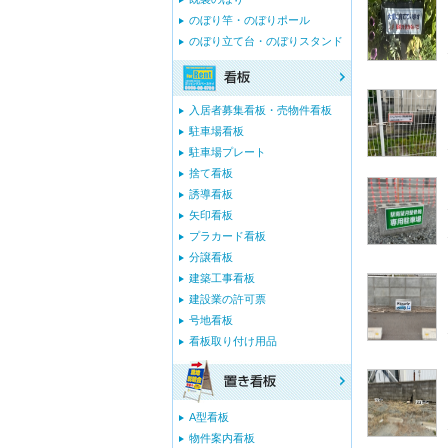
のぼり竿・のぼりポール
のぼり立て台・のぼりスタンド
入居者募集看板・売物件看板
駐車場看板
駐車場プレート
捨て看板
誘導看板
矢印看板
プラカード看板
分譲看板
建築工事看板
建設業の許可票
号地看板
看板取り付け用品
A型看板
物件案内看板