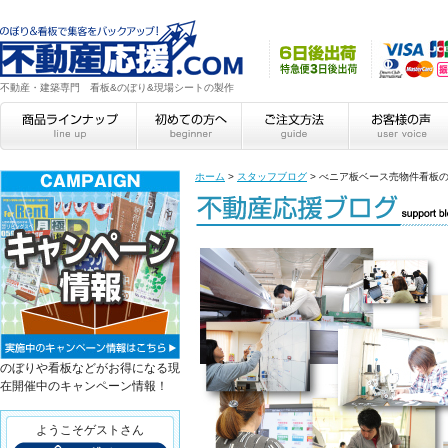
不動産・建築専門 看板&のぼり&現場シートの製作
ホーム
>
スタッフブログ
>
べニア板ベース売物件看板の耐
のぼりや看板などがお得になる現
在開催中のキャンペーン情報！
ようこそゲストさん