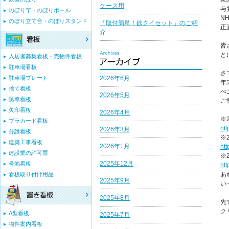
ケース用
与
のぼり竿・のぼりポール
N
のぼり立て台・のぼりスタンド
「取付簡単！鉄クイセット」のご紹
正
介
皆
と
入居者募集看板・売物件看板
駐車場看板
さ
2026年6月
駐車場プレート
年
捨て看板
べ
2026年5月
誘導看板
ご
矢印看板
2026年4月
※
プラカード看板
ht
2026年3月
分譲看板
※
建築工事看板
2026年1月
ht
建設業の許可票
※
2025年12月
号地看板
ht
あ
看板取り付け用品
2025年9月
い
2025年8月
先
ク
A型看板
2025年7月
物件案内看板