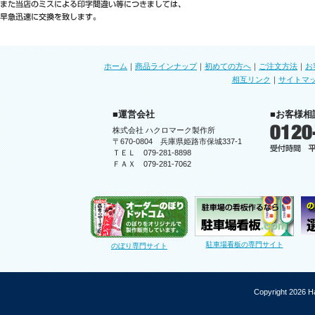
ホーム
｜
商品ラインナップ
｜
初めての方へ
｜
ご注文方法
｜
お
相互リンク
｜
サイトマ
■運営会社
■お客様相
株式会社 ハクロマーク製作所
〒670-0804 兵庫県姫路市保城337-1
ＴＥＬ 079-281-8898
ＦＡＸ 079-281-7062
駐車場看板の専門サイト
のぼり専門サイト
Copyright 2026 Ha