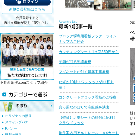
新規会員登録はこちら
会員登録すると
再注文機能が使えて便利です。
20
べ
ブロック塀専用看板フック ライン
報
ナップのご紹介
カッティングシート 1文字350円から
矢印が回る誘導看板
マグネットが付く建築工事看板
わずか10秒！ワンタッチ切り替え
不動産応援.comスタッフ紹介
幕！
コンクリートブロック看板のご提案
真っ黒なのぼりで高級感を演出
皆
オリジナルのぼり
【特価】足場シートの取付に便利！
い
スウィングバナー
クラウドフック
不
Pバナー
物件案内用アルミレール Ａ4カード
衆
既製のぼり