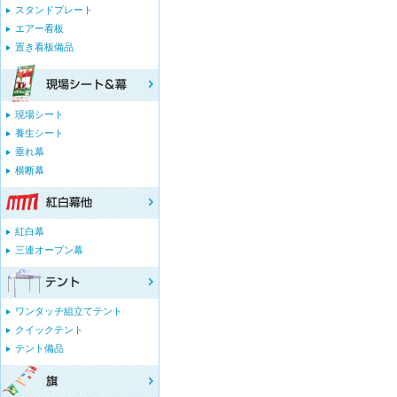
スタンドプレート
エアー看板
置き看板備品
現場シート
養生シート
垂れ幕
横断幕
紅白幕
三連オープン幕
ワンタッチ組立てテント
クイックテント
テント備品