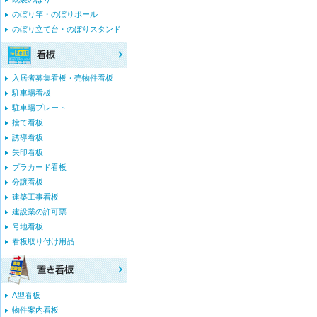
のぼり竿・のぼりポール
のぼり立て台・のぼりスタンド
入居者募集看板・売物件看板
駐車場看板
駐車場プレート
捨て看板
誘導看板
矢印看板
プラカード看板
分譲看板
建築工事看板
建設業の許可票
号地看板
看板取り付け用品
A型看板
物件案内看板