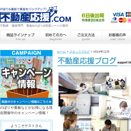
不動産・建築専門 看板&のぼり&現場シートの製作
ホーム
>
スタッフブログ
>
2024年12月
のぼりや看板などがお得になる現
在開催中のキャンペーン情報！
ようこそゲストさん