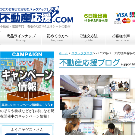
不動産・建築専門 看板&のぼり&現場シートの製作
ホーム
>
スタッフブログ
>
べニア板ベース売物件看板の耐
のぼりや看板などがお得になる現
在開催中のキャンペーン情報！
ようこそゲストさん