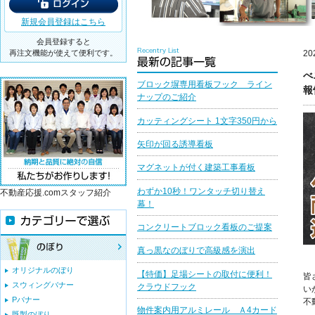
新規会員登録はこちら
会員登録すると
再注文機能が使えて便利です。
20
べ
ブロック塀専用看板フック ライン
報
ナップのご紹介
カッティングシート 1文字350円から
矢印が回る誘導看板
マグネットが付く建築工事看板
わずか10秒！ワンタッチ切り替え
不動産応援.comスタッフ紹介
幕！
コンクリートブロック看板のご提案
真っ黒なのぼりで高級感を演出
オリジナルのぼり
【特価】足場シートの取付に便利！
皆
スウィングバナー
クラウドフック
い
Pバナー
不
物件案内用アルミレール Ａ4カード
既製のぼり