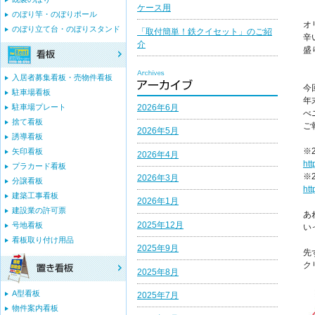
ケース用
のぼり竿・のぼりポール
オ
のぼり立て台・のぼりスタンド
「取付簡単！鉄クイセット」のご紹
辛
介
盛
入居者募集看板・売物件看板
今
駐車場看板
年
2026年6月
駐車場プレート
べ
捨て看板
ご
2026年5月
誘導看板
※
矢印看板
2026年4月
ht
プラカード看板
※
2026年3月
分譲看板
ht
建築工事看板
2026年1月
建設業の許可票
あ
2025年12月
号地看板
い
看板取り付け用品
2025年9月
先
ク
2025年8月
A型看板
2025年7月
物件案内看板