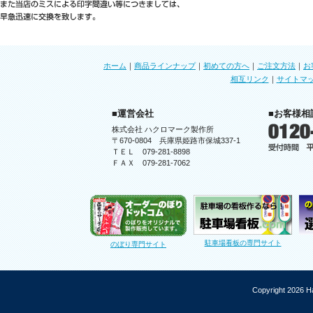
ホーム
｜
商品ラインナップ
｜
初めての方へ
｜
ご注文方法
｜
お
相互リンク
｜
サイトマ
■運営会社
■お客様相
株式会社 ハクロマーク製作所
〒670-0804 兵庫県姫路市保城337-1
ＴＥＬ 079-281-8898
ＦＡＸ 079-281-7062
駐車場看板の専門サイト
のぼり専門サイト
Copyright 2026 Ha