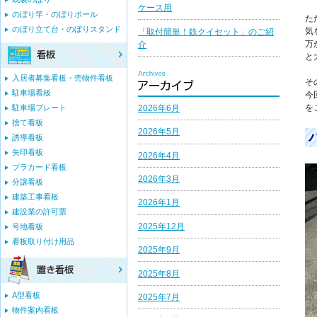
ケース用
のぼり竿・のぼりポール
た
のぼり立て台・のぼりスタンド
気
「取付簡単！鉄クイセット」のご紹
万
介
と
入居者募集看板・売物件看板
そ
駐車場看板
今
を
2026年6月
駐車場プレート
捨て看板
2026年5月
誘導看板
矢印看板
2026年4月
プラカード看板
2026年3月
分譲看板
建築工事看板
2026年1月
建設業の許可票
2025年12月
号地看板
看板取り付け用品
2025年9月
2025年8月
A型看板
2025年7月
物件案内看板