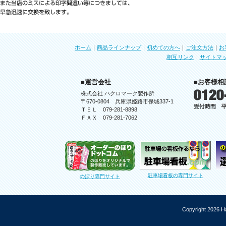
ホーム
｜
商品ラインナップ
｜
初めての方へ
｜
ご注文方法
｜
お
相互リンク
｜
サイトマ
■運営会社
■お客様相
株式会社 ハクロマーク製作所
〒670-0804 兵庫県姫路市保城337-1
ＴＥＬ 079-281-8898
ＦＡＸ 079-281-7062
駐車場看板の専門サイト
のぼり専門サイト
Copyright 2026 Ha