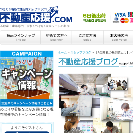
不動産・建築専門 看板&のぼり&現場シートの製作
ホーム
>
スタッフブログ
>
【A型看板の転倒防止に】バ
のぼりや看板などがお得になる現
在開催中のキャンペーン情報！
ようこそゲストさん