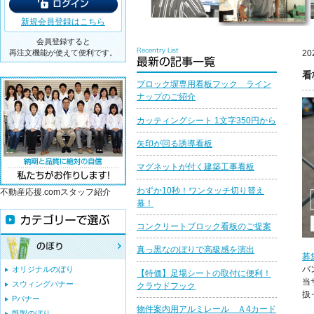
新規会員登録はこちら
会員登録すると
再注文機能が使えて便利です。
20
看
ブロック塀専用看板フック ライン
ナップのご紹介
カッティングシート 1文字350円から
矢印が回る誘導看板
マグネットが付く建築工事看板
わずか10秒！ワンタッチ切り替え
不動産応援.comスタッフ紹介
幕！
コンクリートブロック看板のご提案
真っ黒なのぼりで高級感を演出
募
バ
オリジナルのぼり
【特価】足場シートの取付に便利！
当
スウィングバナー
クラウドフック
扱
Pバナー
物件案内用アルミレール Ａ4カード
既製のぼり