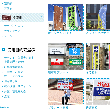
連続旗
万国旗
テーブルクロス
チラシケース
オリジナルのぼり
スウィングバナー
シール
テナント（入居者）募集
賃貸管理・売物件
駐車場運営管理
見学会・内覧会
駐車場プレート
捨て看板
オープンハウス
住宅展示場
建築現場・リフォーム
分譲・現地案内会
店頭
プラカード看板
分譲看板