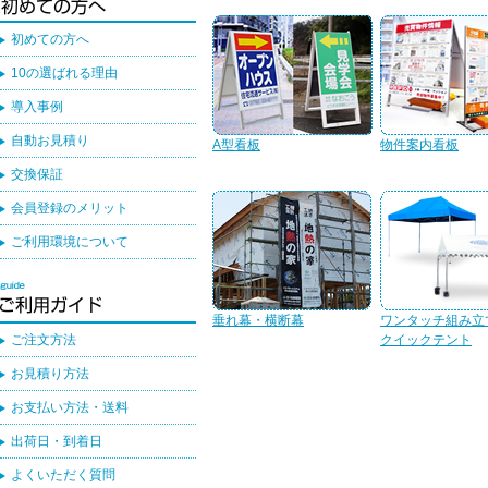
初めての方へ
10の選ばれる理由
導入事例
自動お見積り
A型看板
物件案内看板
交換保証
会員登録のメリット
ご利用環境について
垂れ幕・横断幕
ワンタッチ組み立
ご注文方法
クイックテント
お見積り方法
お支払い方法・送料
出荷日・到着日
よくいただく質問