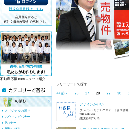
新規会員登録はこちら
会員登録すると
再注文機能が使えて便利です。
不動産応援.comスタッフ紹介
フリーワードで探す
<< 前へ
26
27
28
29
30
デザインがいい
ブレイン・リアルエステート合同会社
オリジナルのぼり
2022-04-26
スウィングバナー
建設業の許可票
Pバナー
既製のぼり