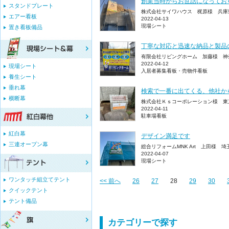
創業当時からお世話になってお
スタンドプレート
株式会社サイワハウス 梶原様 兵庫
エアー看板
2022-04-13
現場シート
置き看板備品
丁寧な対応と迅速な納品と製品
有限会社リビングホーム 加藤様 神
2022-04-12
現場シート
入居者募集看板・売物件看板
養生シート
垂れ幕
検索で一番に出てくる、他社か
横断幕
株式会社Ｋｓコーポレーション様 東
2022-04-11
駐車場看板
紅白幕
デザイン満足です
三連オープン幕
総合リフォームMNK Art 上田様 
2022-04-07
現場シート
ワンタッチ組立てテント
<< 前へ
26
27
28
29
30
クイックテント
テント備品
カテゴリーで探す