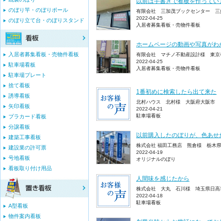
以前は手書きで看板を作ってい
のぼり竿・のぼりポール
有限会社 三加茂ブックセンター 三
2022-04-25
のぼり立て台・のぼりスタンド
入居者募集看板・売物件看板
ホームページの動画や写真がわ
入居者募集看板・売物件看板
有限会社 マチノ不動産設計様 東京
2022-04-25
駐車場看板
入居者募集看板・売物件看板
駐車場プレート
捨て看板
1番初めに検索したら出て来た
誘導看板
北村ハウス 北村様 大阪府大阪市
矢印看板
2022-04-21
駐車場看板
プラカード看板
分譲看板
以前購入したのぼりが、色あせ
建築工事看板
株式会社 福田工務店 熊倉様 栃木
建設業の許可票
2022-04-19
号地看板
オリジナルのぼり
看板取り付け用品
人間味を感じたから
株式会社 大丸 石川様 埼玉県日高
2022-04-18
駐車場看板
A型看板
物件案内看板