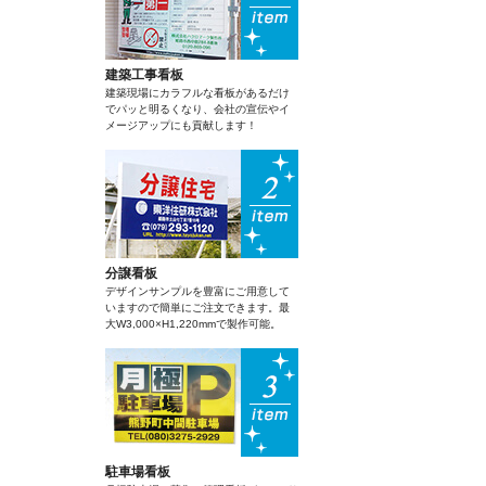
建築工事看板
建築現場にカラフルな看板があるだけ
でパッと明るくなり、会社の宣伝やイ
メージアップにも貢献します！
分譲看板
デザインサンプルを豊富にご用意して
いますので簡単にご注文できます。最
大W3,000×H1,220mmで製作可能。
駐車場看板