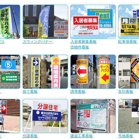
ぼり
スウィングバナー
入居者募集看板
駐車場看板
売物件看板
ト
捨て看板
誘導看板
矢印看板
板
分譲看板
建築工事看板
号地看板