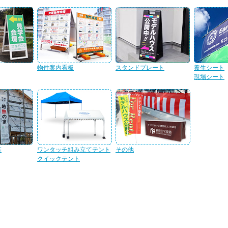
物件案内看板
スタンドプレート
養生シート
現場シート
幕
ワンタッチ組み立てテント
その他
クイックテント