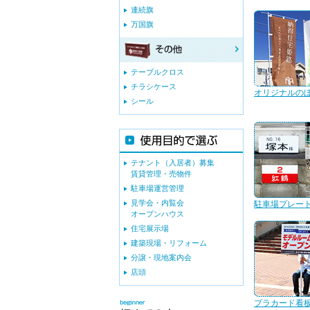
連続旗
万国旗
テーブルクロス
チラシケース
オリジナルの
シール
テナント（入居者）募集
賃貸管理・売物件
駐車場運営管理
見学会・内覧会
駐車場プレー
オープンハウス
住宅展示場
建築現場・リフォーム
分譲・現地案内会
店頭
プラカード看