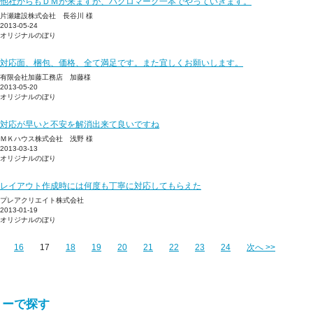
他社からもＤＭが来ますが、ハクロマーク一本でやっていきます。
片瀬建設株式会社 長谷川 様
2013-05-24
オリジナルのぼり
対応面、梱包、価格、全て満足です。また宜しくお願いします。
有限会社加藤工務店 加藤様
2013-05-20
オリジナルのぼり
対応が早いと不安を解消出来て良いですね
ＭＫハウス株式会社 浅野 様
2013-03-13
オリジナルのぼり
レイアウト作成時には何度も丁寧に対応してもらえた
プレアクリエイト株式会社
2013-01-19
オリジナルのぼり
16
17
18
19
20
21
22
23
24
次へ >>
リーで探す