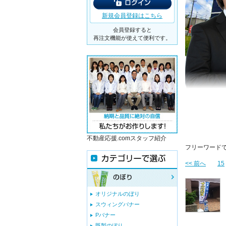
新規会員登録はこちら
会員登録すると
再注文機能が使えて便利です。
不動産応援.comスタッフ紹介
フリーワード
<< 前へ
15
オリジナルのぼり
スウィングバナー
Pバナー
既製のぼり