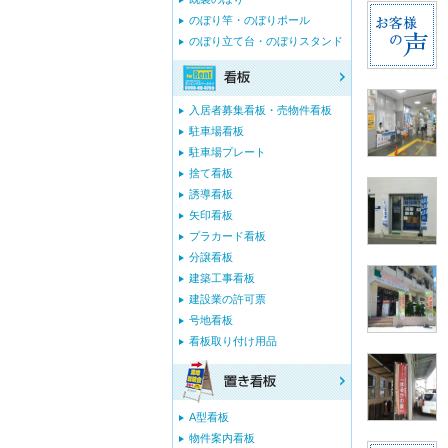
のぼり竿・のぼりポール
のぼり立て台・のぼりスタンド
入居者募集看板・売物件看板
駐車場看板
駐車場プレート
捨て看板
誘導看板
矢印看板
プラカード看板
分譲看板
建築工事看板
建設業の許可票
号地看板
看板取り付け用品
A型看板
物件案内看板