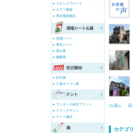
スタンドプレート
エアー看板
置き看板備品
現場シート
養生シート
垂れ幕
横断幕
紅白幕
三連オープン幕
ワンタッチ組立てテント
<< 前へ
15
クイックテント
テント備品
カテゴ