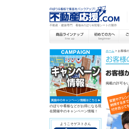
不動産・建築専門 看板&のぼり&現場シートの製作
ホーム
>
お客様
掲載の許可を
のぼりや看板などがお得になる現
在開催中のキャンペーン情報！
ようこそゲストさん