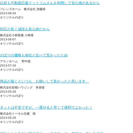
以前も不動産応援ドットコムさんを利用して安心感があるから
フレンズホーム 株式会社 加藤様
2013-08-26
オリジナルのぼり
対応が良く値段も良心的だから
株式会社小林新建 小林様
2013-08-07
オリジナルのぼり
のぼりの価格も他社と比べて安かったため
アヤノホーム 野中様
2013-07-16
オリジナルのぼり
商品が届くといつも、お願いして良かったと思います。
株式会社彩都ハウジング 幸喜様
2013-05-28
オリジナルのぼり
ネットは不安ですが、一度やると早くて便利でよかった！
株式会社トータル住建 様
2013-05-28
オリジナルのぼり