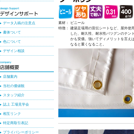
素材：
ビニール
データ入稿の注意点
特徴：
建築足場用の宣伝シートなど、屋外使
書体ついて
した、耐久性、耐水性バツグンのテン
かも安価。強いてディメリットを言え
色について
なると重くなること。
デザイン相談
店舗案内
当社の価値観
スタッフ紹介
誌上 工場見学会
相互リンク
特定商取引表記
プライバシーポリシー