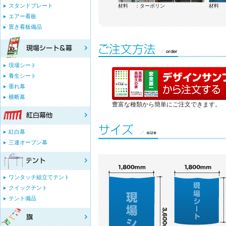
スタンドプレート
材料 ：ターポリン
材料 ：ターポリン
材料 
エアー看板
置き看板備品
現場シート
養生シート
垂れ幕
横断幕
豊富な種類から簡単にご注文できます。
紅白幕
三連オープン幕
ワンタッチ組立てテント
クイックテント
テント備品