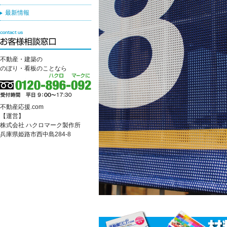
最新情報
不動産・建築の
のぼり・看板のことなら
不動産応援.com
【運営】
株式会社 ハクロマーク製作所
兵庫県姫路市西中島284-8