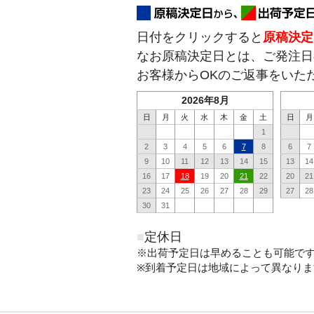
日付をクリックすると
原稿決定
なお原稿決定日とは、ご発注日
お客様からOKのご返事をいた
2026年8月
日
月
火
水
木
金
土
日
月
1
2
3
4
5
6
7
8
6
7
9
10
11
12
13
14
15
13
14
16
17
18
19
20
21
22
20
21
23
24
25
26
27
28
29
27
28
30
31
■
定休日
※出荷予定日は早めることも可能で
※到着予定日は地域によって異なりま