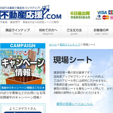
不動産・建築専門 看板&のぼり&現場シートの製作
ホーム
>
製品ラインナップ
>
現場シート
現場シート
建築現場一番の宣伝媒体です！
認知度アップやブランドイメージの向上、
工法のアピール等には絶対に欠かせません。
不動産応援.comでは、縦型を現場シート、
横型の現場シートを養生シートと呼んで、カテ
のぼりや看板などがお得になる現
2種類の材料からお選びいただけます。
在開催中のキャンペーン情報！
横型の現場シートはこちら
ようこそゲストさん