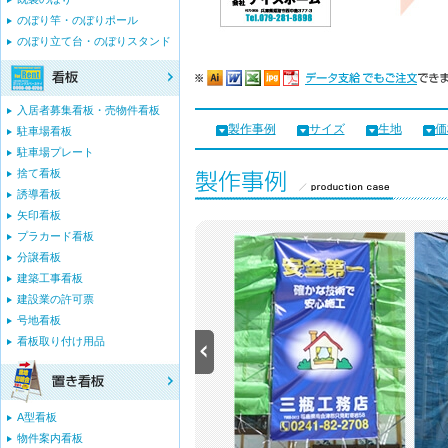
のぼり竿・のぼりポール
のぼり立て台・のぼりスタンド
入居者募集看板・売物件看板
製作事例
サイズ
生地
価
駐車場看板
駐車場プレート
捨て看板
誘導看板
矢印看板
プラカード看板
分譲看板
建築工事看板
建設業の許可票
号地看板
看板取り付け用品
A型看板
物件案内看板