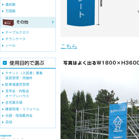
連続旗
万国旗
テーブルクロス
チラシケース
こちら
シール
テナント（入居者）募集
賃貸管理・売物件
駐車場運営管理
見学会・内覧会
オープンハウス
住宅展示場
建築現場・リフォーム
分譲・現地案内会
店頭