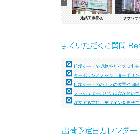
分譲看板
号地看板
建築工事看板
チラシケ
現場シートで規格外サイズは出来
ターポリンとメッシュターポリン
現場シートのハトメの位置や間隔
メッシュターポリンは穴が開いて
注文する前に、デザインを見せて