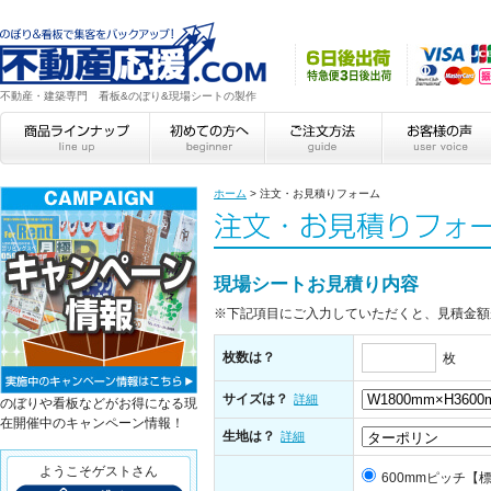
不動産・建築専門 看板&のぼり&現場シートの製作
ホーム
>
注文・お見積りフォーム
現場シートお見積り内容
※下記項目にご入力していただくと、見積金額
枚数は？
枚
サイズは？
詳細
のぼりや看板などがお得になる現
在開催中のキャンペーン情報！
生地は？
詳細
ようこそゲストさん
600mmピッチ【