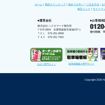
ホーム
｜
商品ラインナップ
｜
初めての方へ
｜
ご注文方法
｜
お
相互リンク
｜
サイトマ
■運営会社
■お客様相
株式会社 ハクロマーク製作所
〒670-0804 兵庫県姫路市保城337-1
ＴＥＬ 079-281-8898
ＦＡＸ 079-281-7062
駐車場看板の専門サイト
のぼり専門サイト
Copyright 2026 Ha