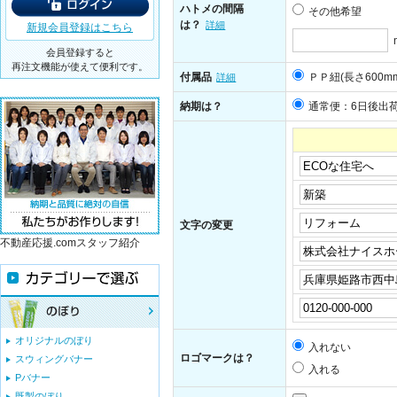
ハトメの間隔
その他希望
は？
詳細
新規会員登録はこちら
会員登録すると
再注文機能が使えて便利です。
付属品
ＰＰ紐(長さ600m
詳細
納期は？
通常便：6日後出
文字の変更
不動産応援.comスタッフ紹介
オリジナルのぼり
入れない
ロゴマークは？
スウィングバナー
入れる
Pバナー
既製のぼり