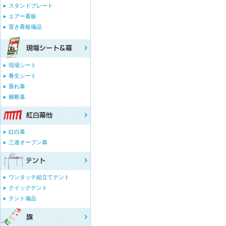
スタンドプレート
エアー看板
置き看板備品
現場シート
養生シート
垂れ幕
横断幕
紅白幕
三連オープン幕
ワンタッチ組立てテント
クイックテント
テント備品