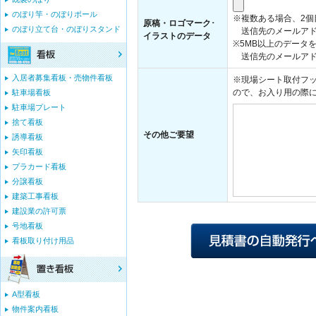
のぼり竿・のぼりポール
※複数ある場合、2
原稿・ロゴマーク･
のぼり立て台・のぼりスタンド
送信先のメールアド
イラストのデータ
※5MB以上のデータ
送信先のメールアドレス：i
入居者募集看板・売物件看板
※現場シート取付フッ
ので、お入り用の際
駐車場看板
駐車場プレート
捨て看板
その他ご要望
誘導看板
矢印看板
プラカード看板
分譲看板
建築工事看板
建設業の許可票
号地看板
看板取り付け用品
A型看板
物件案内看板