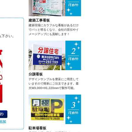
建築工事看板
建築現場にカラフルな看板があるだけ
でパッと明るくなり、会社の宣伝やイ
メージアップにも貢献します！
入下さい。
分譲看板
デザインサンプルを豊富にご用意して
いますので簡単にご注文できます。最
大W3,000×H1,220mmで製作可能。
駐車場看板