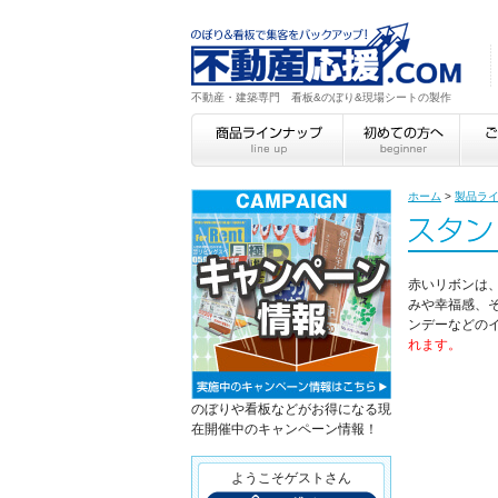
不動産・建築専門 看板&のぼり&現場シートの製作
ホーム
>
製品ラ
赤いリボンは
みや幸福感、
ンデーなどの
れます。
のぼりや看板などがお得になる現
在開催中のキャンペーン情報！
ようこそゲストさん