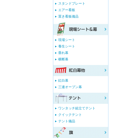
スタンドプレート
エアー看板
置き看板備品
現場シート
養生シート
垂れ幕
横断幕
紅白幕
三連オープン幕
ワンタッチ組立てテント
クイックテント
テント備品