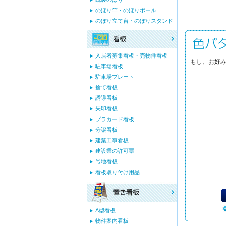
のぼり竿・のぼりポール
のぼり立て台・のぼりスタンド
入居者募集看板・売物件看板
もし、お好み
駐車場看板
駐車場プレート
捨て看板
誘導看板
矢印看板
プラカード看板
分譲看板
建築工事看板
建設業の許可票
号地看板
看板取り付け用品
A型看板
物件案内看板