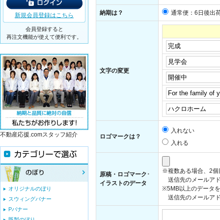
納期は？
通常便：6日後出
新規会員登録はこちら
会員登録すると
再注文機能が使えて便利です。
文字の変更
入れない
不動産応援.comスタッフ紹介
ロゴマークは？
入れる
※複数ある場合、2
原稿・ロゴマーク･
送信先のメールアド
イラストのデータ
※5MB以上のデータ
オリジナルのぼり
送信先のメールアドレス：i
スウィングバナー
Pバナー
既製のぼり