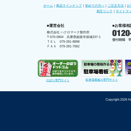
ホーム
｜
商品ラインナップ
｜
初めての方へ
｜
ご注文方法
｜
お
相互リンク
｜
サイトマ
■運営会社
■お客様相
株式会社 ハクロマーク製作所
〒670-0804 兵庫県姫路市保城337-1
ＴＥＬ 079-281-8898
ＦＡＸ 079-281-7062
駐車場看板の専門サイト
のぼり専門サイト
Copyright 2026 Ha