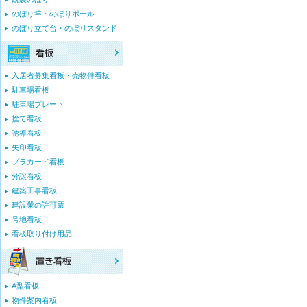
のぼり竿・のぼりポール
のぼり立て台・のぼりスタンド
入居者募集看板・売物件看板
駐車場看板
駐車場プレート
捨て看板
誘導看板
矢印看板
プラカード看板
分譲看板
建築工事看板
建設業の許可票
号地看板
看板取り付け用品
A型看板
物件案内看板