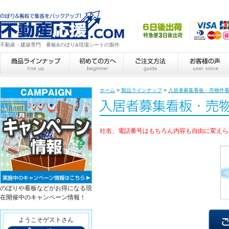
不動産・建築専門 看板&のぼり&現場シートの製作
ホーム
>
製品ラインナップ
>
入居者募集看板・売物件
社名、電話番号はもちろん内容も自由に変えら
のぼりや看板などがお得になる現
在開催中のキャンペーン情報！
ようこそゲストさん