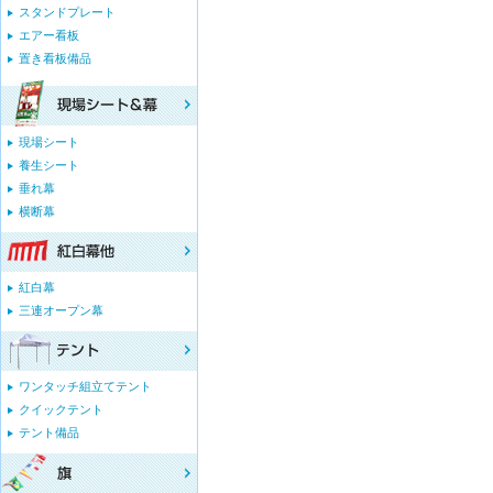
スタンドプレート
エアー看板
置き看板備品
現場シート
養生シート
垂れ幕
横断幕
紅白幕
三連オープン幕
ワンタッチ組立てテント
クイックテント
テント備品