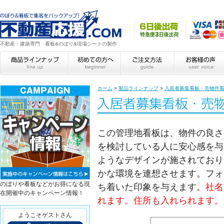
不動産・建築専門 看板&のぼり&現場シートの製作
ホーム
>
製品ラインナップ
>
入居者募集看板・売物件
この管理地看板は、物件の良さ
を検討している人に安心感を与
ようなデザインが施されており
かな環境を連想させます。フォ
のぼりや看板などがお得になる現
ち着いた印象を与えます。
社名
在開催中のキャンペーン情報！
れます。住所も入れられます。
ようこそゲストさん