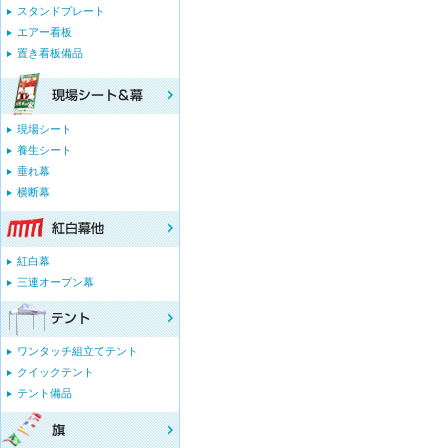
スタンドプレート
エアー看板
置き看板備品
現場シート
養生シート
垂れ幕
横断幕
紅白幕
三連オープン幕
ワンタッチ組立てテント
クイックテント
テント備品