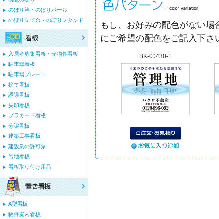
のぼり竿・のぼりポール
のぼり立て台・のぼりスタンド
もし、お好みの配色がない場合
にご希望の配色をご記入下さ
入居者募集看板・売物件看板
BK-00430-1
駐車場看板
駐車場プレート
捨て看板
誘導看板
矢印看板
プラカード看板
分譲看板
建築工事看板
建設業の許可票
号地看板
看板取り付け用品
A型看板
物件案内看板