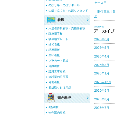
ケース用
のぼり竿・のぼりポール
のぼり立て台・のぼりスタンド
「取付簡単！
介
入居者募集看板・売物件看板
駐車場看板
2026年6月
駐車場プレート
捨て看板
2026年5月
誘導看板
矢印看板
2026年4月
プラカード看板
2026年3月
分譲看板
建築工事看板
2026年1月
建設業の許可票
2025年12月
号地看板
看板取り付け用品
2025年9月
2025年8月
A型看板
2025年7月
物件案内看板