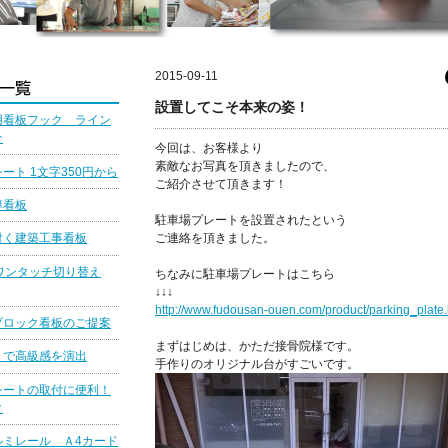
2015-09-11
設置してこそ本来の姿！
用看板フック ライン
介
今回は、お客様より
素敵なお写真を頂きましたので、
ート 1文字350円から
ご紹介させて頂きます！
導看板
駐車場プレートを設置されたという
ご連絡を頂きました。
付く建築工事看板
ワンタッチ切り替え
ちなみに駐車場プレートはこちら
↓↓↓
http://www.fudousan-ouen.com/product/parking_plate.
ブロック看板のご提案
まずはじめは、かただ接骨院様です。
りで高級感を演出
手作りのオリジナル台がすごいです。
シートの取付に便利！
ク
ルミレール Ａ4カード