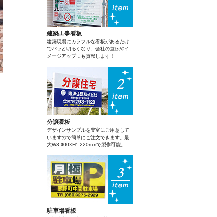
建築工事看板
建築現場にカラフルな看板があるだけ
でパッと明るくなり、会社の宣伝やイ
メージアップにも貢献します！
分譲看板
デザインサンプルを豊富にご用意して
いますので簡単にご注文できます。最
大W3,000×H1,220mmで製作可能。
駐車場看板