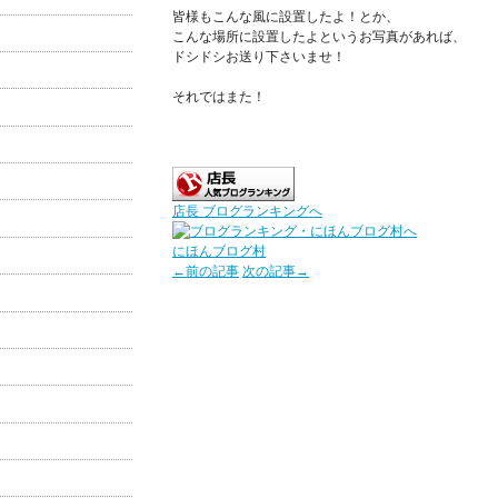
皆様もこんな風に設置したよ！とか、
こんな場所に設置したよというお写真があれば、
ドシドシお送り下さいませ！
それではまた！
店長 ブログランキングへ
にほんブログ村
←前の記事
次の記事→