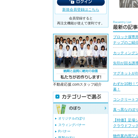
新規会員登録はこちら
会員登録すると
再注文機能が使えて便利です。
ブロック塀専
ナップのご紹
カッティングシ
矢印が回る誘
マグネットが
わずか10秒！
不動産応援.comスタッフ紹介
幕！
コンクリート
真っ黒なのぼ
オリジナルのぼり
【特価】足場
スウィングバナー
クラウドフッ
Pバナー
物件案内用ア
既製のぼり