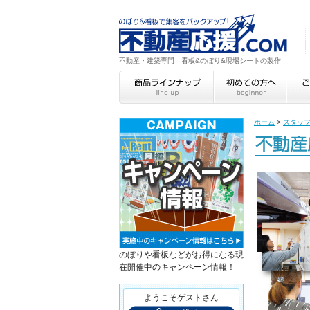
不動産・建築専門 看板&のぼり&現場シートの製作
ホーム
>
スタッ
のぼりや看板などがお得になる現
在開催中のキャンペーン情報！
ようこそゲストさん