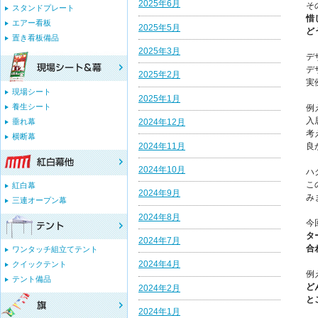
2025年6月
そ
スタンドプレート
惜
エアー看板
2025年5月
ど
置き看板備品
2025年3月
デ
デ
2025年2月
実
現場シート
2025年1月
養生シート
例
入
垂れ幕
2024年12月
考
横断幕
2024年11月
良
2024年10月
ハ
こ
紅白幕
2024年9月
み
三連オープン幕
2024年8月
今
タ
2024年7月
合
ワンタッチ組立てテント
2024年4月
クイックテント
例
テント備品
ど
2024年2月
と
2024年1月