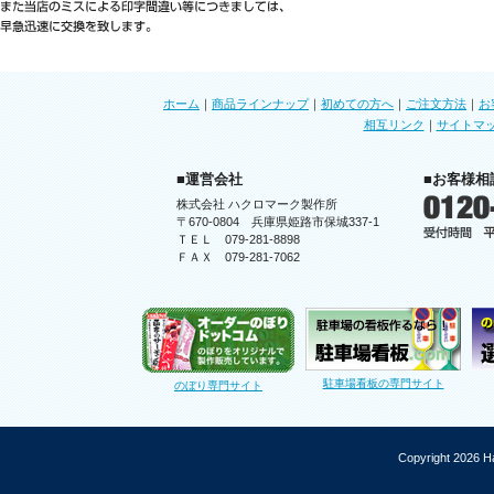
ホーム
｜
商品ラインナップ
｜
初めての方へ
｜
ご注文方法
｜
お
相互リンク
｜
サイトマ
■運営会社
■お客様相
株式会社 ハクロマーク製作所
〒670-0804 兵庫県姫路市保城337-1
ＴＥＬ 079-281-8898
ＦＡＸ 079-281-7062
駐車場看板の専門サイト
のぼり専門サイト
Copyright 2026 Ha