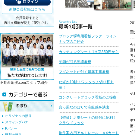
新規会員登録はこちら
会員登録すると
再注文機能が使えて便利です。
20
垂
ブロック塀専用看板フック ライン
ナップのご紹介
今
垂
カッティングシート 1文字350円から
考
紹
矢印が回る誘導看板
考
マグネットが付く建築工事看板
例
わずか10秒！ワンタッチ切り替え
不動産応援.comスタッフ紹介
参
幕！
そ
コンクリートブロック看板のご提案
ハ
真っ黒なのぼりで高級感を演出
デ
オリジナルのぼり
【特価】足場シートの取付に便利！
デ
スウィングバナー
クラウドフック
磨
Pバナー
イ
物件案内用アルミレール Ａ4カード
既製のぼり