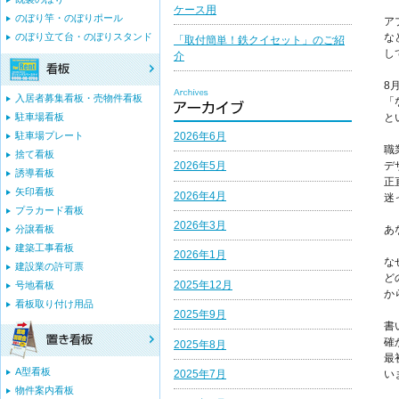
ケース用
のぼり竿・のぼりポール
ア
のぼり立て台・のぼりスタンド
な
「取付簡単！鉄クイセット」のご紹
し
介
8
入居者募集看板・売物件看板
「
駐車場看板
と
2026年6月
駐車場プレート
職
捨て看板
デ
2026年5月
誘導看板
正
矢印看板
2026年4月
迷
プラカード看板
2026年3月
分譲看板
あ
建築工事看板
2026年1月
な
建設業の許可票
ど
2025年12月
号地看板
か
看板取り付け用品
2025年9月
書
確
2025年8月
最
A型看板
2025年7月
い
物件案内看板