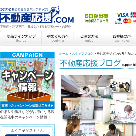
不動産・建築専門 看板&のぼり&現場シートの製作
ホーム
>
スタッフブログ
>
垂れ幕デザインの考え方に
のぼりや看板などがお得になる現
在開催中のキャンペーン情報！
ようこそゲストさん