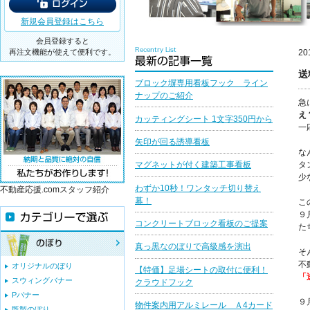
新規会員登録はこちら
会員登録すると
再注文機能が使えて便利です。
20
送
ブロック塀専用看板フック ライン
ナップのご紹介
急
え
カッティングシート 1文字350円から
一
矢印が回る誘導看板
な
タ
マグネットが付く建築工事看板
少
わずか10秒！ワンタッチ切り替え
不動産応援.comスタッフ紹介
幕！
こ
９
コンクリートブロック看板のご提案
た
真っ黒なのぼりで高級感を演出
そ
不
オリジナルのぼり
【特価】足場シートの取付に便利！
「
スウィングバナー
クラウドフック
Pバナー
９
物件案内用アルミレール Ａ4カード
既製のぼり