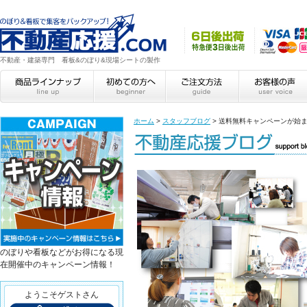
不動産・建築専門 看板&のぼり&現場シートの製作
ホーム
>
スタッフブログ
>
送料無料キャンペーンが始
のぼりや看板などがお得になる現
在開催中のキャンペーン情報！
ようこそゲストさん