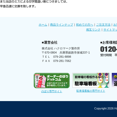
ホーム
｜
商品ラインナップ
｜
初めての方へ
｜
ご注文方法
｜
お
相互リンク
｜
サイトマ
■運営会社
■お客様相
株式会社 ハクロマーク製作所
〒670-0804 兵庫県姫路市保城337-1
ＴＥＬ 079-281-8898
ＦＡＸ 079-281-7062
駐車場看板の専門サイト
のぼり専門サイト
Copyright 2026 Ha