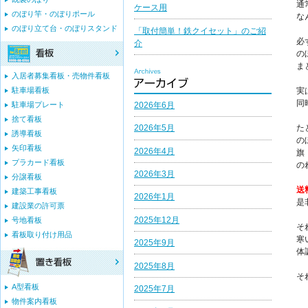
通
ケース用
のぼり竿・のぼりポール
な
のぼり立て台・のぼりスタンド
「取付簡単！鉄クイセット」のご紹
必
介
の
ま
入居者募集看板・売物件看板
駐車場看板
実
同
2026年6月
駐車場プレート
捨て看板
た
2026年5月
誘導看板
の
矢印看板
2026年4月
旗
プラカード看板
の
2026年3月
分譲看板
送
建築工事看板
2026年1月
是
建設業の許可票
2025年12月
号地看板
そ
看板取り付け用品
寒
2025年9月
体
2025年8月
そ
A型看板
2025年7月
物件案内看板