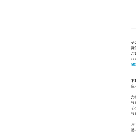
そ
募
ご
↓↓
ht
不
色
売
設
そ
設
お
是