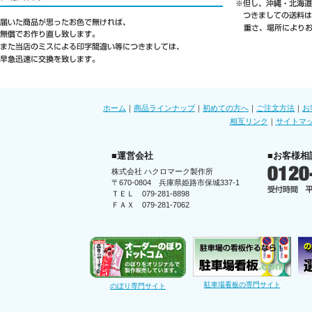
ホーム
｜
商品ラインナップ
｜
初めての方へ
｜
ご注文方法
｜
お
相互リンク
｜
サイトマ
■運営会社
■お客様相
株式会社 ハクロマーク製作所
〒670-0804 兵庫県姫路市保城337-1
ＴＥＬ 079-281-8898
ＦＡＸ 079-281-7062
駐車場看板の専門サイト
のぼり専門サイト