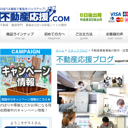
不動産・建築専門 看板&のぼり&現場シートの製作
ホーム
>
スタッフブログ
>
不動産募集看板の取付・設
のぼりや看板などがお得になる現
在開催中のキャンペーン情報！
ようこそゲストさん