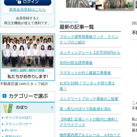
新規会員登録はこちら
会員登録すると
再注文機能が使えて便利です。
20
不
ブロック塀専用看板フック ライン
ナップのご紹介
カッティングシート 1文字350円から
矢印が回る誘導看板
マグネットが付く建築工事看板
わずか10秒！ワンタッチ切り替え
不動産応援.comスタッフ紹介
幕！
コンクリートブロック看板のご提案
こ
不
真っ黒なのぼりで高級感を演出
オリジナルのぼり
【特価】足場シートの取付に便利！
私
スウィングバナー
クラウドフック
現
募
Pバナー
物件案内用アルミレール Ａ4カード
既製のぼり