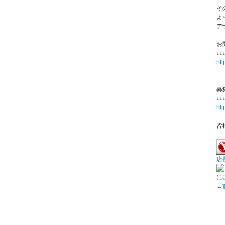
そ
よ
デ
お
↓↓
ht
募
↓↓
ht
皆
店
に
←