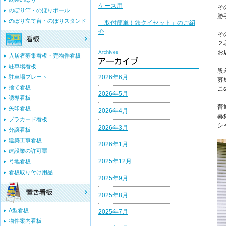
ケース用
そ
のぼり竿・のぼりポール
勝
のぼり立て台・のぼりスタンド
「取付簡単！鉄クイセット」のご紹
介
そ
２
お
入居者募集看板・売物件看板
駐車場看板
段
2026年6月
駐車場プレート
募
捨て看板
こ
2026年5月
誘導看板
普
矢印看板
2026年4月
募
プラカード看板
シ
2026年3月
分譲看板
建築工事看板
2026年1月
建設業の許可票
2025年12月
号地看板
看板取り付け用品
2025年9月
2025年8月
A型看板
2025年7月
物件案内看板