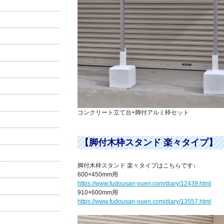
コンクリート立て台+脚付アルミ枠セット
【脚付木枠スタンド 楽々タイプ】
脚付木枠スタンド 楽々タイプはこちらです↓
600×450mm用
https://www.fudousan-ouen.com/diary/12439.html
910×600mm用
https://www.fudousan-ouen.com/diary/13557.html