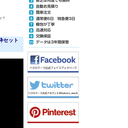
か？
枠セット