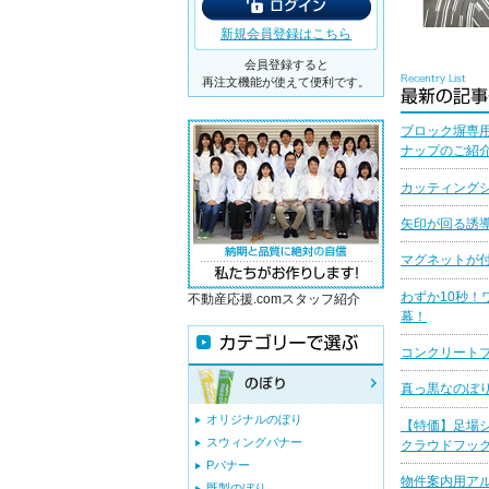
新規会員登録はこちら
会員登録すると
再注文機能が使えて便利です。
ブロック塀専
ナップのご紹
カッティングシ
矢印が回る誘
マグネットが
わずか10秒！
不動産応援.comスタッフ紹介
幕！
コンクリート
真っ黒なのぼ
オリジナルのぼり
【特価】足場
スウィングバナー
クラウドフッ
Pバナー
物件案内用ア
既製のぼり