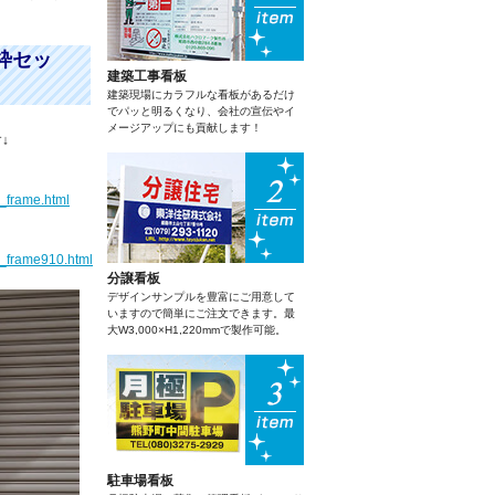
枠セッ
建築工事看板
建築現場にカラフルな看板があるだけ
でパッと明るくなり、会社の宣伝やイ
メージアップにも貢献します！
↓
_frame.html
_frame910.html
分譲看板
デザインサンプルを豊富にご用意して
いますので簡単にご注文できます。最
大W3,000×H1,220mmで製作可能。
駐車場看板