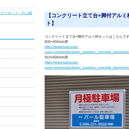
鉄クイセット」のご紹
【コンクリート立て台+脚付アルミ
ト】
コンクリート立て台+脚付アルミ枠セットはこちらです
600×450mm用
https://www.fudousan-
ouen.com/product/sign_supplies_concrete_aluminum
910×600mm用
https://www.fudousan-
ouen.com/product/sign_supplies_concrete_aluminum