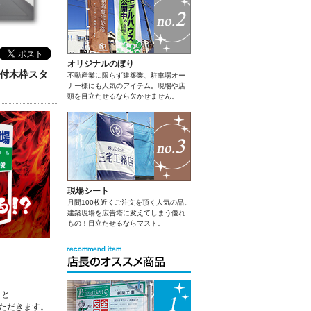
オリジナルのぼり
脚付木枠スタ
不動産業に限らず建築業、駐車場オー
ナー様にも人気のアイテム。現場や店
頭を目立たせるなら欠かせません。
現場シート
月間100枚近くご注文を頂く人気の品。
建築現場を広告塔に変えてしまう優れ
もの！目立たせるならマスト。
」
と
ただきます。