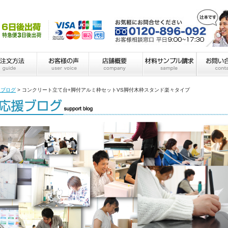
フブログ
>
コンクリート立て台+脚付アルミ枠セットVS脚付木枠スタンド楽々タイプ