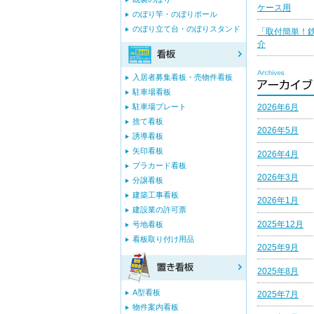
ケース用
のぼり竿・のぼりポール
のぼり立て台・のぼりスタンド
「取付簡単！
介
入居者募集看板・売物件看板
駐車場看板
2026年6月
駐車場プレート
捨て看板
2026年5月
誘導看板
矢印看板
2026年4月
プラカード看板
2026年3月
分譲看板
建築工事看板
2026年1月
建設業の許可票
2025年12月
号地看板
看板取り付け用品
2025年9月
2025年8月
A型看板
2025年7月
物件案内看板