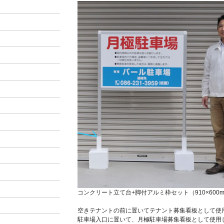
コンクリート立て台+脚付アルミ枠セット（910×600
空きテナントの前に置いてテナント募集看板として使
駐車場入口に置いて、月極駐車場募集看板として使用