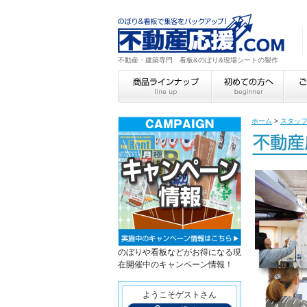
不動産・建築専門 看板&のぼり&現場シートの製作
ホーム
>
スタッ
のぼりや看板などがお得になる現
在開催中のキャンペーン情報！
ようこそゲストさん