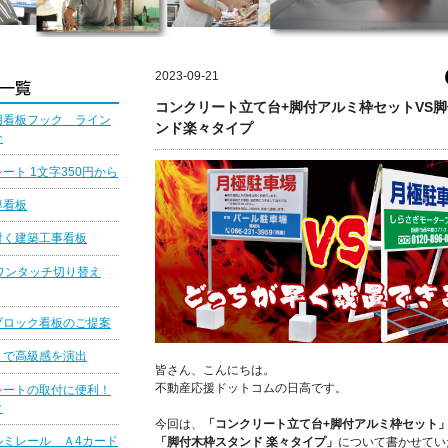
2023-09-21
コンクリート立て台+脚付アルミ枠セットVS
用看板フック ライン
ンド楽々タイプ
介
ート 1文字350円から
導看板
付く建築工事看板
ワンタッチ切り替え
ブロック看板のご提案
りで高級感を演出
皆さん、こんにちは。
不動産応援ドットコムの日高です。
シートの取付に便利！
ク
今回は、
「コンクリート立て台+脚付アルミ枠セット
ルミレール Ａ4カード
「脚付木枠スタンド 楽々タイプ」
について書かせてい