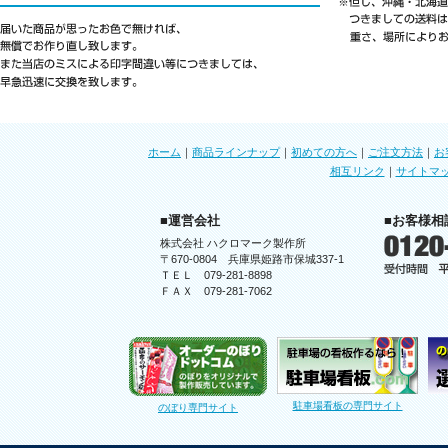
ホーム
｜
商品ラインナップ
｜
初めての方へ
｜
ご注文方法
｜
お
相互リンク
｜
サイトマ
■運営会社
■お客様相
株式会社 ハクロマーク製作所
〒670-0804 兵庫県姫路市保城337-1
ＴＥＬ 079-281-8898
ＦＡＸ 079-281-7062
駐車場看板の専門サイト
のぼり専門サイト