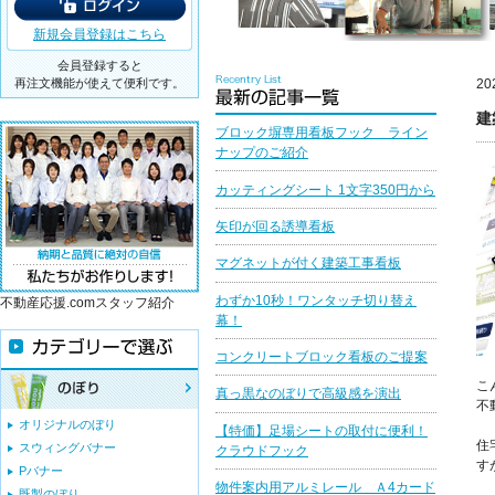
新規会員登録はこちら
会員登録すると
再注文機能が使えて便利です。
20
建
ブロック塀専用看板フック ライン
ナップのご紹介
カッティングシート 1文字350円から
矢印が回る誘導看板
マグネットが付く建築工事看板
わずか10秒！ワンタッチ切り替え
不動産応援.comスタッフ紹介
幕！
コンクリートブロック看板のご提案
こ
真っ黒なのぼりで高級感を演出
不
オリジナルのぼり
【特価】足場シートの取付に便利！
住
スウィングバナー
クラウドフック
す
Pバナー
物件案内用アルミレール Ａ4カード
既製のぼり