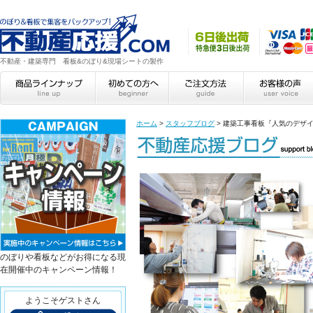
不動産・建築専門 看板&のぼり&現場シートの製作
ホーム
>
スタッフブログ
>
建築工事看板『人気のデザイン
のぼりや看板などがお得になる現
在開催中のキャンペーン情報！
ようこそゲストさん