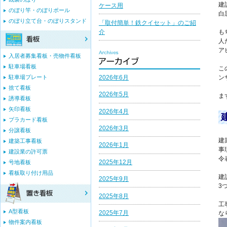
建
ケース用
のぼり竿・のぼりポール
白
のぼり立て台・のぼりスタンド
「取付簡単！鉄クイセット」のご紹
介
も
人
ア
入居者募集看板・売物件看板
駐車場看板
こ
2026年6月
駐車場プレート
ン
捨て看板
2026年5月
ま
誘導看板
矢印看板
2026年4月
プラカード看板
2026年3月
分譲看板
建
建築工事看板
2026年1月
事
建設業の許可票
令
2025年12月
号地看板
看板取り付け用品
建
2025年9月
3
2025年8月
工
A型看板
2025年7月
な
物件案内看板