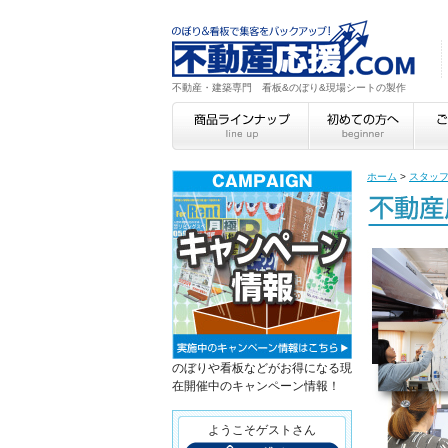
不動産・建築専門 看板&のぼり&現場シートの製作
ホーム
>
スタッ
のぼりや看板などがお得になる現
在開催中のキャンペーン情報！
ようこそゲストさん