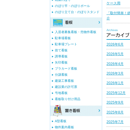
ケース用
のぼり竿・のぼりポール
のぼり立て台・のぼりスタンド
「取付簡単！
介
入居者募集看板・売物件看板
駐車場看板
2026年6月
駐車場プレート
捨て看板
2026年5月
誘導看板
矢印看板
2026年4月
プラカード看板
2026年3月
分譲看板
建築工事看板
2026年1月
建設業の許可票
2025年12月
号地看板
看板取り付け用品
2025年9月
2025年8月
A型看板
2025年7月
物件案内看板