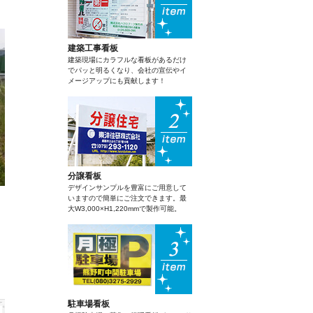
建築工事看板
建築現場にカラフルな看板があるだけ
でパッと明るくなり、会社の宣伝やイ
メージアップにも貢献します！
分譲看板
デザインサンプルを豊富にご用意して
いますので簡単にご注文できます。最
大W3,000×H1,220mmで製作可能。
。
駐車場看板