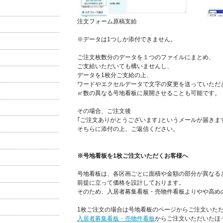
注文フォーム原稿支給
※データは1つしか添付できません。
ご注文枚数分のデータを１つのファイルにまとめ、
ご支給いただいても構いませんし、
データを1枚分ご支給の上、
ワードやエクセルデータで文字の変更を送っていただ
㎡数の異なる号地看板に展開させることも可能です。
その場合、ご注文後
｢ご注文ありがとうございます｣というメールが届きま
そちらに添付の上、ご返信ください。
※号地看板を1枚ご注文いただくお客様へ
号地看板は、各区画ごとに面積や金額の部分が異なる
前提に立って価格を設計しております。
そのため、入居者募集看板・売物件看板よりやや高め
1枚ご注文の場合は号地看板のページからご注文いた
入居者募集看板・売物件看板
からご注文いただいたほ