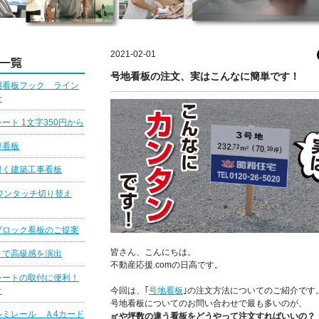
2021-02-01
号地看板の注文、実はこんなに簡単です！
用看板フック ライン
介
ート 1文字350円から
導看板
付く建築工事看板
ワンタッチ切り替え
ブロック看板のご提案
皆さん、こんにちは。
りで高級感を演出
不動産応援.comの日高です。
シートの取付に便利！
ク
今回は、｢
号地看板
｣の注文方法についてのご紹介です
号地看板についてのお問い合わせで最も多いのが、
ルミレール Ａ4カード
㎡や坪数の違う看板をどうやって注文すればいいの？