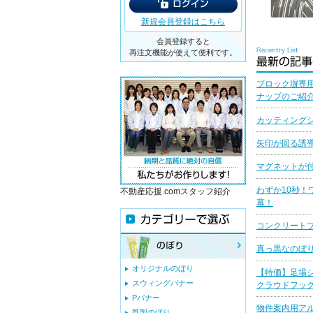
新規会員登録はこちら
会員登録すると
再注文機能が使えて便利です。
ブロック塀専
ナップのご紹
カッティングシ
矢印が回る誘
マグネットが
わずか10秒！
不動産応援.comスタッフ紹介
幕！
コンクリート
真っ黒なのぼ
オリジナルのぼり
【特価】足場
スウィングバナー
クラウドフッ
Pバナー
物件案内用ア
既製のぼり