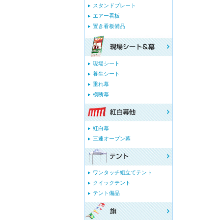
スタンドプレート
エアー看板
置き看板備品
現場シート
養生シート
垂れ幕
横断幕
紅白幕
三連オープン幕
ワンタッチ組立てテント
クイックテント
テント備品