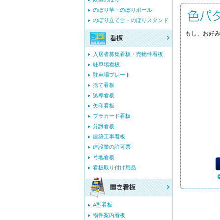
のぼり竿・のぼりポール
のぼり立て台・のぼりスタンド
もし、お好み
入居者募集看板・売物件看板
駐車場看板
駐車場プレート
捨て看板
誘導看板
矢印看板
プラカード看板
分譲看板
建築工事看板
建設業の許可票
号地看板
看板取り付け用品
A型看板
物件案内看板