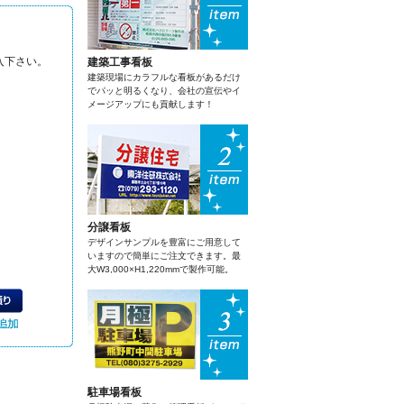
入下さい。
建築工事看板
建築現場にカラフルな看板があるだけ
でパッと明るくなり、会社の宣伝やイ
メージアップにも貢献します！
分譲看板
デザインサンプルを豊富にご用意して
いますので簡単にご注文できます。最
大W3,000×H1,220mmで製作可能。
駐車場看板