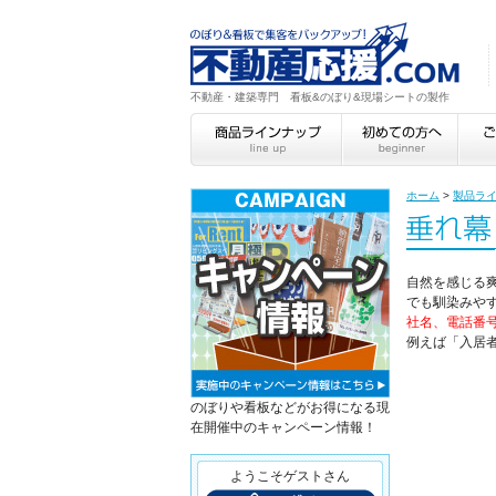
不動産・建築専門 看板&のぼり&現場シートの製作
ホーム
>
製品ラ
自然を感じる
でも馴染みや
社名、電話番
例えば「入居
のぼりや看板などがお得になる現
在開催中のキャンペーン情報！
ようこそゲストさん