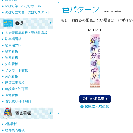
のぼり竿・のぼりポール
のぼり立て台・のぼりスタンド
もし、お好みの配色がない場合は、いずれか
M-112-1
入居者募集看板・売物件看板
駐車場看板
駐車場プレート
捨て看板
誘導看板
矢印看板
プラカード看板
分譲看板
建築工事看板
建設業の許可票
号地看板
看板取り付け用品
A型看板
物件案内看板