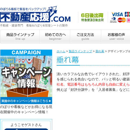
不動産・建築専門 看板&のぼり&現場シートの製作
ホーム
>
製品ラインナップ
>
垂れ幕
>
デザインサンプ
淡いカラフルなお色でレイアウトされた、好評
を感じられる色合いなので、パッと明るい建築
社名、電話番号はもちろん内容も自由に変えら
例えば「好評分譲中」を「入居者募集」などに
のぼりや看板などがお得になる現
在開催中のキャンペーン情報！
ようこそゲストさん