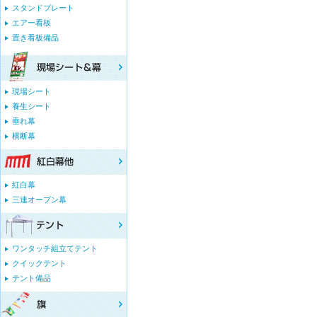
スタンドプレート
エアー看板
置き看板備品
現場シート
養生シート
垂れ幕
横断幕
紅白幕
三連オープン幕
ワンタッチ組立てテント
クイックテント
テント備品