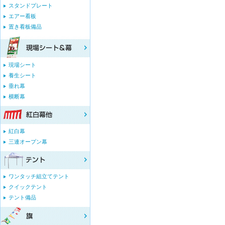
スタンドプレート
エアー看板
置き看板備品
現場シート
養生シート
垂れ幕
横断幕
紅白幕
三連オープン幕
ワンタッチ組立てテント
クイックテント
テント備品