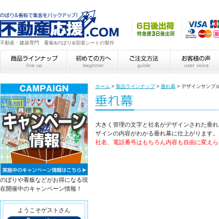
不動産・建築専門 看板&のぼり&現場シートの製作
ホーム
>
製品ラインナップ
>
垂れ幕
>
デザインサンプ
大きく管理の文字と社名がデザインされた垂れ
ザインの内容がわかる垂れ幕に仕上がります。
社名、電話番号はもちろん内容も自由に変えら
のぼりや看板などがお得になる現
在開催中のキャンペーン情報！
ようこそゲストさん