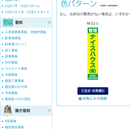
のぼり竿・のぼりポール
のぼり立て台・のぼりスタンド
もし、お好みの配色がない場合は、いずれか
M-21-1
入居者募集看板・売物件看板
駐車場看板
駐車場プレート
捨て看板
誘導看板
矢印看板
プラカード看板
分譲看板
建築工事看板
建設業の許可票
号地看板
看板取り付け用品
A型看板
物件案内看板