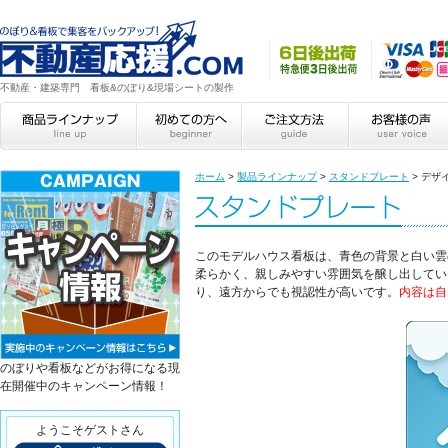
不動産・建築専門 看板&のぼり&現場シートの製作
ホーム
>
製品ラインナップ
>
スタンドプレート
>
デザ
このモデルハウス看板は、青色の背景と白い雲
柔らかく、親しみやすい雰囲気を醸し出してい
り、遠方からでも視認性が高いです。
内容は自
のぼりや看板などがお得になる現
在開催中のキャンペーン情報！
ようこそゲストさん