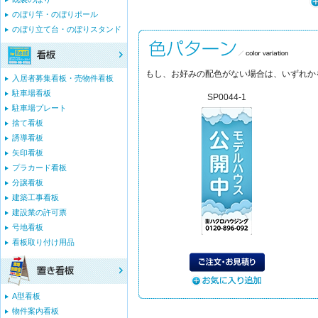
のぼり竿・のぼりポール
のぼり立て台・のぼりスタンド
もし、お好みの配色がない場合は、いずれか
入居者募集看板・売物件看板
駐車場看板
SP0044-1
駐車場プレート
捨て看板
誘導看板
矢印看板
プラカード看板
分譲看板
建築工事看板
建設業の許可票
号地看板
看板取り付け用品
A型看板
物件案内看板