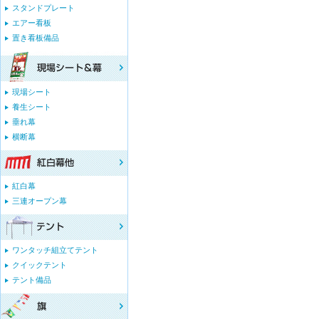
スタンドプレート
エアー看板
置き看板備品
現場シート
養生シート
垂れ幕
横断幕
紅白幕
三連オープン幕
ワンタッチ組立てテント
クイックテント
テント備品