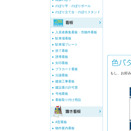
のぼり竿・のぼりポール
のぼり立て台・のぼりスタンド
入居者募集看板・売物件看板
駐車場看板
駐車場プレート
捨て看板
誘導看板
矢印看板
プラカード看板
もし、お好み
分譲看板
建築工事看板
建設業の許可票
号地看板
看板取り付け用品
A型看板
物件案内看板