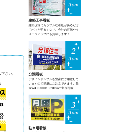
建築工事看板
建築現場にカラフルな看板があるだけ
でパッと明るくなり、会社の宣伝やイ
メージアップにも貢献します！
入下さい。
分譲看板
デザインサンプルを豊富にご用意して
3
いますので簡単にご注文できます。最
大W3,000×H1,220mmで製作可能。
駐車場看板