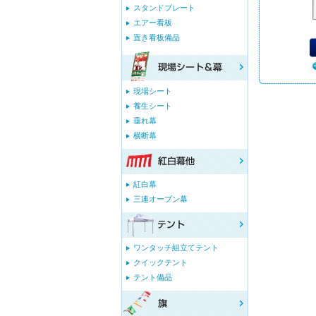
スタンドプレート
エアー看板
置き看板備品
現場シート
養生シート
垂れ幕
横断幕
紅白幕
三連オープン幕
ワンタッチ組立てテント
クイックテント
テント備品