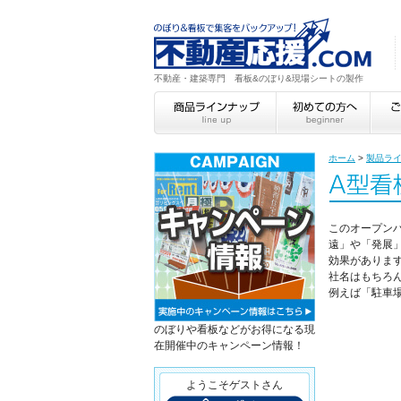
不動産・建築専門 看板&のぼり&現場シートの製作
ホーム
>
製品ラ
このオープン
遠」や「発展
効果がありま
社名はもちろ
例えば「駐車
のぼりや看板などがお得になる現
在開催中のキャンペーン情報！
ようこそゲストさん