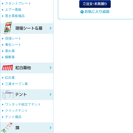
スタンドプレート
エアー看板
置き看板備品
現場シート
養生シート
垂れ幕
横断幕
紅白幕
三連オープン幕
ワンタッチ組立てテント
クイックテント
テント備品