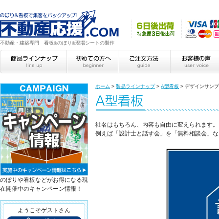
不動産・建築専門 看板&のぼり&現場シートの製作
ホーム
>
製品ラインナップ
>
A型看板
>
デザインサンプ
社名はもちろん、内容も自由に変えられます。
例えば「設計士と話す会」を「無料相談会」な
のぼりや看板などがお得になる現
在開催中のキャンペーン情報！
ようこそゲストさん