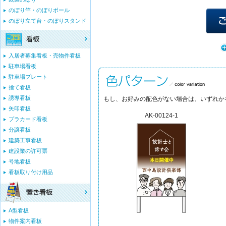
のぼり竿・のぼりポール
のぼり立て台・のぼりスタンド
入居者募集看板・売物件看板
駐車場看板
駐車場プレート
捨て看板
誘導看板
もし、お好みの配色がない場合は、いずれか
矢印看板
AK-00124-1
プラカード看板
分譲看板
建築工事看板
建設業の許可票
号地看板
看板取り付け用品
A型看板
物件案内看板