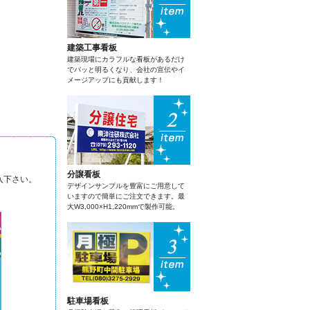
建築工事看板
建築現場にカラフルな看板があるだけ
でパッと明るくなり、会社の宣伝やイ
メージアップにも貢献します！
分譲看板
入下さい。
デザインサンプルを豊富にご用意して
いますので簡単にご注文できます。最
大W3,000×H1,220mmで製作可能。
駐車場看板