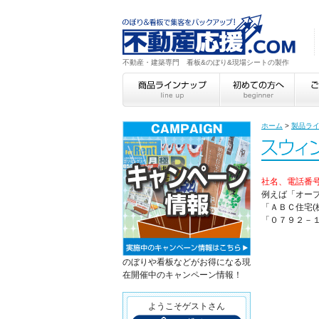
不動産・建築専門 看板&のぼり&現場シートの製作
ホーム
>
製品ラ
社名、電話番
例えば「オー
「ＡＢＣ住宅(
「０７９２－
のぼりや看板などがお得になる現
在開催中のキャンペーン情報！
ようこそゲストさん