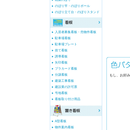
のぼり竿・のぼりポール
のぼり立て台・のぼりスタンド
入居者募集看板・売物件看板
駐車場看板
駐車場プレート
捨て看板
誘導看板
矢印看板
プラカード看板
分譲看板
もし、お好み
建築工事看板
建設業の許可票
号地看板
看板取り付け用品
A型看板
物件案内看板