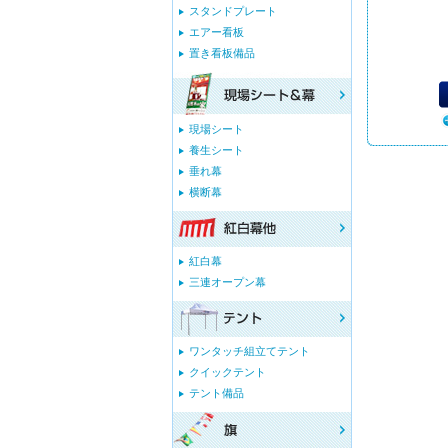
スタンドプレート
エアー看板
置き看板備品
現場シート
養生シート
垂れ幕
横断幕
紅白幕
三連オープン幕
ワンタッチ組立てテント
クイックテント
テント備品