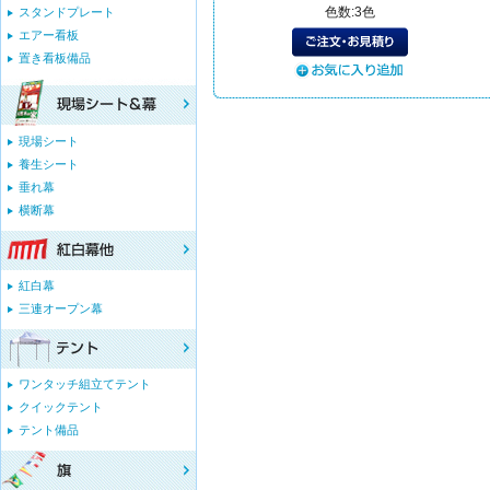
色数:3色
スタンドプレート
エアー看板
置き看板備品
現場シート
養生シート
垂れ幕
横断幕
紅白幕
三連オープン幕
ワンタッチ組立てテント
クイックテント
テント備品