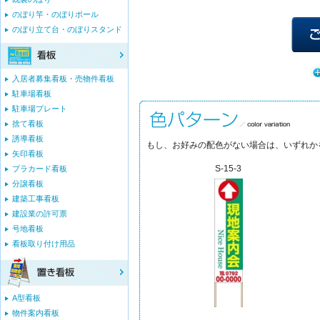
のぼり竿・のぼりポール
のぼり立て台・のぼりスタンド
入居者募集看板・売物件看板
駐車場看板
駐車場プレート
捨て看板
誘導看板
もし、お好みの配色がない場合は、いずれか
矢印看板
S-15-3
プラカード看板
分譲看板
建築工事看板
建設業の許可票
号地看板
看板取り付け用品
A型看板
物件案内看板