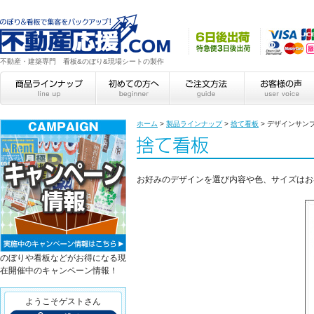
不動産・建築専門 看板&のぼり&現場シートの製作
ホーム
>
製品ラインナップ
>
捨て看板
>
デザインサン
お好みのデザインを選び内容や色、サイズはお
のぼりや看板などがお得になる現
在開催中のキャンペーン情報！
ようこそゲストさん