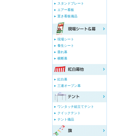
スタンドプレート
エアー看板
置き看板備品
現場シート
養生シート
垂れ幕
横断幕
紅白幕
三連オープン幕
ワンタッチ組立てテント
クイックテント
テント備品