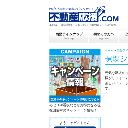
不動産・建築専門 看板&のぼり&現場シートの製作
ホーム
>
製品ラ
元気な職人の
様がリフォー
苦しいイメー
す。
のぼりや看板などがお得になる現
在開催中のキャンペーン情報！
ようこそゲストさん