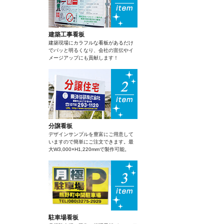
建築工事看板
建築現場にカラフルな看板があるだけ
でパッと明るくなり、会社の宣伝やイ
メージアップにも貢献します！
分譲看板
デザインサンプルを豊富にご用意して
いますので簡単にご注文できます。最
大W3,000×H1,220mmで製作可能。
駐車場看板