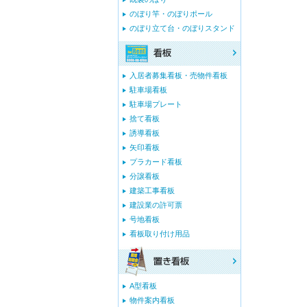
のぼり竿・のぼりポール
のぼり立て台・のぼりスタンド
入居者募集看板・売物件看板
駐車場看板
駐車場プレート
捨て看板
誘導看板
矢印看板
プラカード看板
分譲看板
建築工事看板
建設業の許可票
号地看板
看板取り付け用品
A型看板
物件案内看板