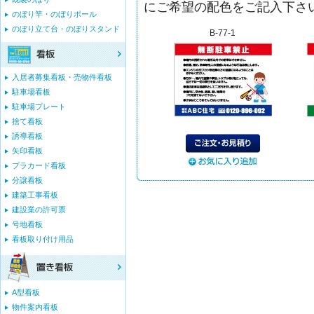
にご希望の配色をご記入下さ
のぼり竿・のぼりポール
のぼり立て台・のぼりスタンド
B-77-1
入居者募集看板・売物件看板
駐車場看板
駐車場プレート
捨て看板
誘導看板
矢印看板
プラカード看板
分譲看板
建築工事看板
建設業の許可票
号地看板
看板取り付け用品
A型看板
物件案内看板