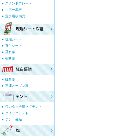
スタンドプレート
エアー看板
置き看板備品
現場シート
養生シート
垂れ幕
横断幕
紅白幕
三連オープン幕
ワンタッチ組立てテント
クイックテント
テント備品