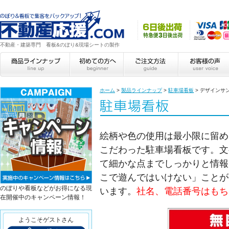
不動産・建築専門 看板&のぼり&現場シートの製作
ホーム
>
製品ラインナップ
>
駐車場看板
>
デザインサ
絵柄や色の使用は最小限に留め
こだわった駐車場看板です。文
て細かな点までしっかりと情報
こで遊んではいけない」ことが
のぼりや看板などがお得になる現
います。
社名、電話番号はもち
在開催中のキャンペーン情報！
ようこそゲストさん