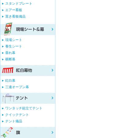
スタンドプレート
エアー看板
置き看板備品
現場シート
養生シート
垂れ幕
横断幕
紅白幕
三連オープン幕
ワンタッチ組立てテント
クイックテント
テント備品