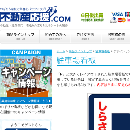
不動産・建築専門 看板&のぼり&現場シートの製作
ホーム
>
製品ラインナップ
>
駐車場看板
>
デザインサ
「P」と大きくレイアウトされた駐車場看板で
用している紺色は、誠実で真面目な印象を与え
をも感じられる1枚です。
内容は自由に変えら
のぼりや看板などがお得になる現
在開催中のキャンペーン情報！
ようこそゲストさん