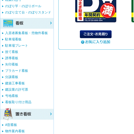
のぼり竿・のぼりポール
のぼり立て台・のぼりスタンド
入居者募集看板・売物件看板
駐車場看板
駐車場プレート
捨て看板
誘導看板
矢印看板
プラカード看板
分譲看板
建築工事看板
建設業の許可票
号地看板
看板取り付け用品
A型看板
物件案内看板