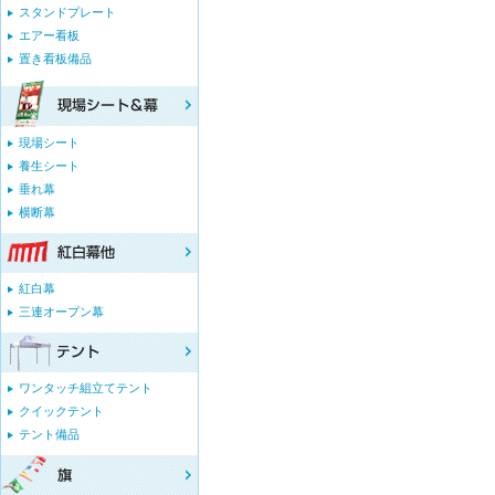
スタンドプレート
エアー看板
置き看板備品
現場シート
養生シート
垂れ幕
横断幕
紅白幕
三連オープン幕
ワンタッチ組立てテント
クイックテント
テント備品