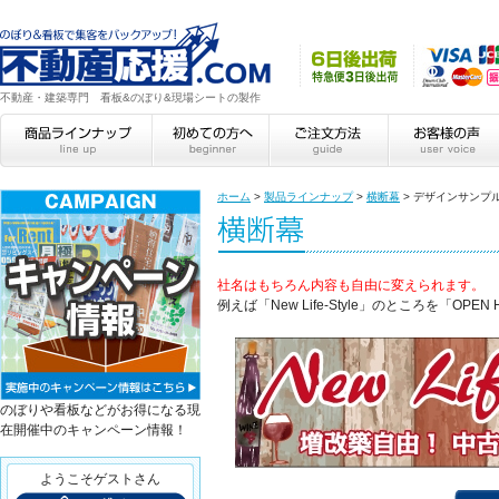
不動産・建築専門 看板&のぼり&現場シートの製作
ホーム
>
製品ラインナップ
>
横断幕
>
デザインサンプ
社名はもちろん内容も自由に変えられます。
例えば「New Life-Style」のところを「OP
のぼりや看板などがお得になる現
在開催中のキャンペーン情報！
ようこそゲストさん