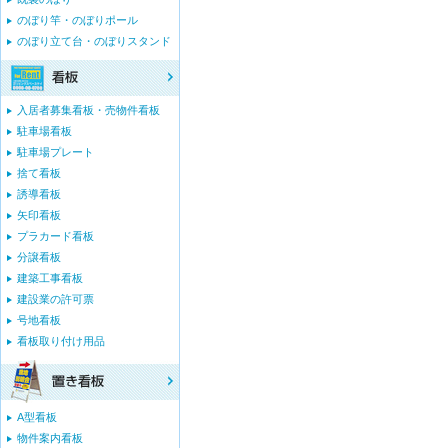
のぼり竿・のぼりポール
のぼり立て台・のぼりスタンド
入居者募集看板・売物件看板
駐車場看板
駐車場プレート
捨て看板
誘導看板
矢印看板
プラカード看板
分譲看板
建築工事看板
建設業の許可票
号地看板
看板取り付け用品
A型看板
物件案内看板