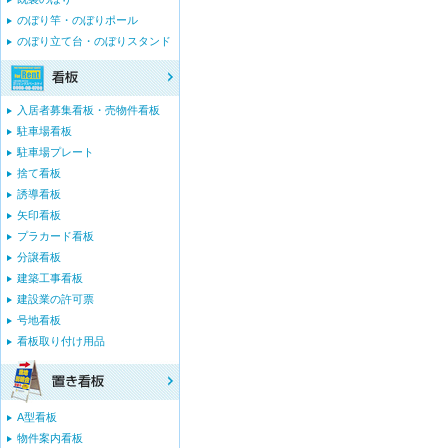
のぼり竿・のぼりポール
のぼり立て台・のぼりスタンド
入居者募集看板・売物件看板
駐車場看板
駐車場プレート
捨て看板
誘導看板
矢印看板
プラカード看板
分譲看板
建築工事看板
建設業の許可票
号地看板
看板取り付け用品
A型看板
物件案内看板