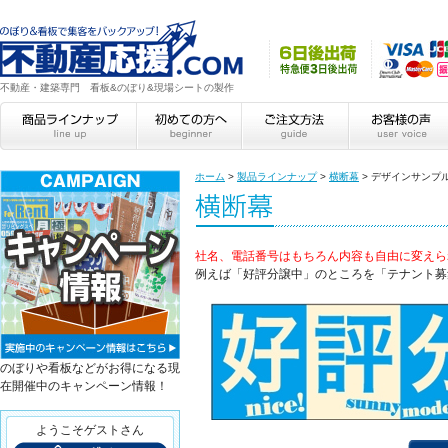
不動産・建築専門 看板&のぼり&現場シートの製作
ホーム
>
製品ラインナップ
>
横断幕
>
デザインサンプ
社名、電話番号はもちろん内容も自由に変えら
例えば「好評分譲中」のところを「テナント募
のぼりや看板などがお得になる現
在開催中のキャンペーン情報！
ようこそゲストさん