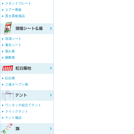
スタンドプレート
エアー看板
置き看板備品
現場シート
養生シート
垂れ幕
横断幕
紅白幕
三連オープン幕
ワンタッチ組立てテント
クイックテント
テント備品