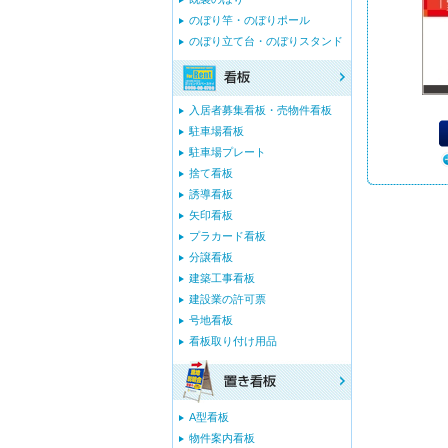
のぼり竿・のぼりポール
のぼり立て台・のぼりスタンド
入居者募集看板・売物件看板
駐車場看板
駐車場プレート
捨て看板
誘導看板
矢印看板
プラカード看板
分譲看板
建築工事看板
建設業の許可票
号地看板
看板取り付け用品
A型看板
物件案内看板