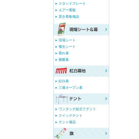
スタンドプレート
エアー看板
置き看板備品
現場シート
養生シート
垂れ幕
横断幕
紅白幕
三連オープン幕
ワンタッチ組立てテント
クイックテント
テント備品