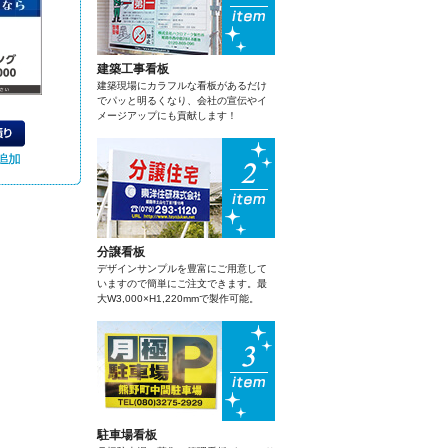
建築工事看板
建築現場にカラフルな看板があるだけ
でパッと明るくなり、会社の宣伝やイ
メージアップにも貢献します！
分譲看板
デザインサンプルを豊富にご用意して
いますので簡単にご注文できます。最
大W3,000×H1,220mmで製作可能。
駐車場看板