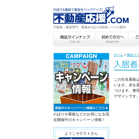
不動産・建築専門 看板&のぼり&現場シートの製作
ホーム
>
製品ラ
この社名看板
います。赤を
つけます。整
デザインです
のぼりや看板などがお得になる現
在開催中のキャンペーン情報！
ようこそゲストさん