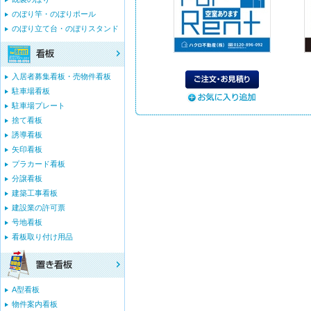
のぼり竿・のぼりポール
のぼり立て台・のぼりスタンド
入居者募集看板・売物件看板
駐車場看板
駐車場プレート
捨て看板
誘導看板
矢印看板
プラカード看板
分譲看板
建築工事看板
建設業の許可票
号地看板
看板取り付け用品
A型看板
物件案内看板