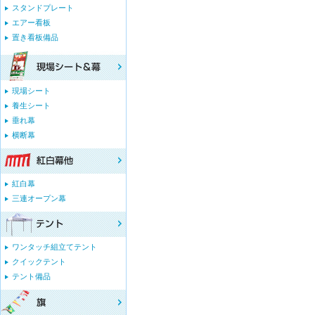
スタンドプレート
エアー看板
置き看板備品
現場シート
養生シート
垂れ幕
横断幕
紅白幕
三連オープン幕
ワンタッチ組立てテント
クイックテント
テント備品