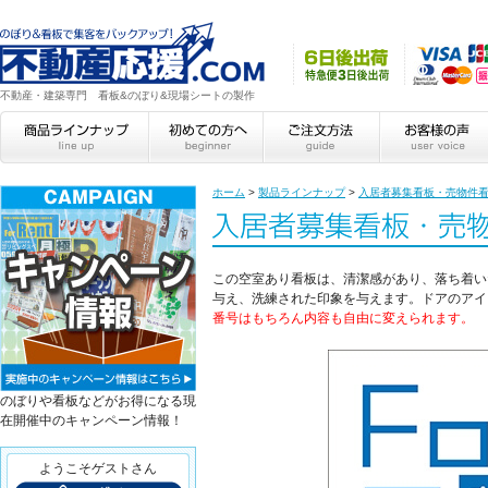
不動産・建築専門 看板&のぼり&現場シートの製作
ホーム
>
製品ラインナップ
>
入居者募集看板・売物件
この空室あり看板は、清潔感があり、落ち着いた
与え、洗練された印象を与えます。ドアのアイ
番号はもちろん内容も自由に変えられます。
のぼりや看板などがお得になる現
在開催中のキャンペーン情報！
ようこそゲストさん