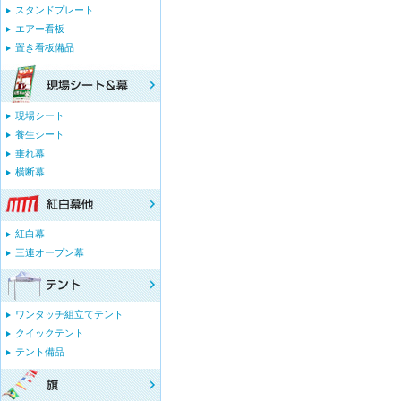
スタンドプレート
エアー看板
置き看板備品
現場シート
養生シート
垂れ幕
横断幕
紅白幕
三連オープン幕
ワンタッチ組立てテント
クイックテント
テント備品