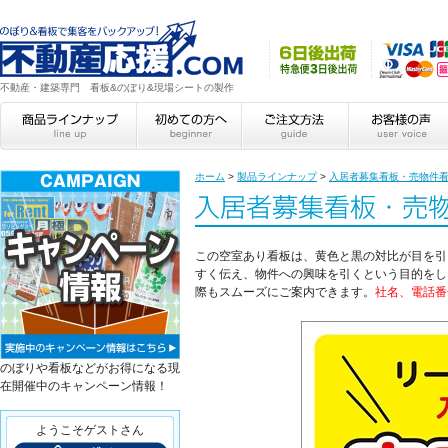
不動産・建築専門 看板&のぼり&現場シートの製作
ホーム
>
製品ラインナップ
>
入居者募集看板・売物件
この空室あり看板は、黄色と黒の対比が目を引
すく伝え、物件への興味を引くという目的をし
際もスムーズにご案内できます。
社名、電話番
のぼりや看板などがお得になる現
在開催中のキャンペーン情報！
ようこそゲストさん