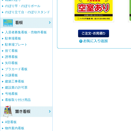
のぼり竿・のぼりポール
のぼり立て台・のぼりスタンド
入居者募集看板・売物件看板
駐車場看板
駐車場プレート
捨て看板
誘導看板
矢印看板
プラカード看板
分譲看板
建築工事看板
建設業の許可票
号地看板
看板取り付け用品
A型看板
物件案内看板