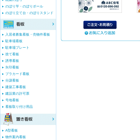
のぼり竿・のぼりポール
のぼり立て台・のぼりスタンド
入居者募集看板・売物件看板
駐車場看板
駐車場プレート
捨て看板
誘導看板
矢印看板
プラカード看板
分譲看板
建築工事看板
建設業の許可票
号地看板
看板取り付け用品
A型看板
物件案内看板