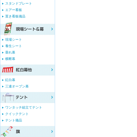
スタンドプレート
エアー看板
置き看板備品
現場シート
養生シート
垂れ幕
横断幕
紅白幕
三連オープン幕
ワンタッチ組立てテント
クイックテント
テント備品