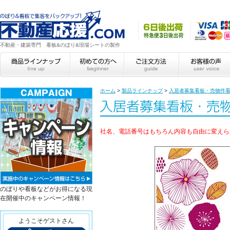
不動産・建築専門 看板&のぼり&現場シートの製作
ホーム
>
製品ラインナップ
>
入居者募集看板・売物件
社名、電話番号はもちろん内容も自由に変えら
のぼりや看板などがお得になる現
在開催中のキャンペーン情報！
ようこそゲストさん