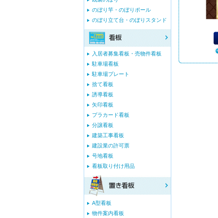
のぼり竿・のぼりポール
のぼり立て台・のぼりスタンド
入居者募集看板・売物件看板
駐車場看板
駐車場プレート
捨て看板
誘導看板
矢印看板
プラカード看板
分譲看板
建築工事看板
建設業の許可票
号地看板
看板取り付け用品
A型看板
物件案内看板