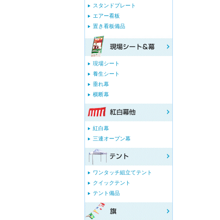
スタンドプレート
エアー看板
置き看板備品
現場シート
養生シート
垂れ幕
横断幕
紅白幕
三連オープン幕
ワンタッチ組立てテント
クイックテント
テント備品