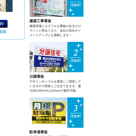
建築工事看板
建築現場にカラフルな看板があるだけ
でパッと明るくなり、会社の宣伝やイ
メージアップにも貢献します！
分譲看板
デザインサンプルを豊富にご用意して
いますので簡単にご注文できます。最
大W3,000×H1,220mmで製作可能。
駐車場看板