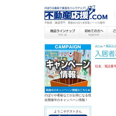
不動産・建築専門 看板&のぼり&現場シートの製作
ホーム
>
製品ラ
社名、電話番
のぼりや看板などがお得になる現
在開催中のキャンペーン情報！
ようこそゲストさん